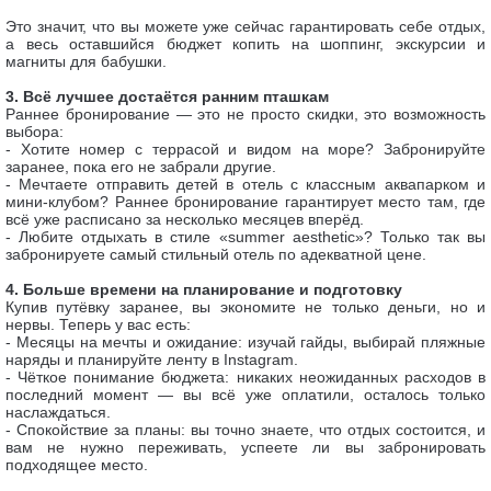
Это значит, что вы можете уже сейчас гарантировать себе отдых,
а весь оставшийся бюджет копить на шоппинг, экскурсии и
магниты для бабушки.
3. Всё лучшее достаётся ранним пташкам
Раннее бронирование — это не просто скидки, это возможность
выбора:
- Хотите номер с террасой и видом на море? Забронируйте
заранее, пока его не забрали другие.
- Мечтаете отправить детей в отель с классным аквапарком и
мини-клубом? Раннее бронирование гарантирует место там, где
всё уже расписано за несколько месяцев вперёд.
- Любите отдыхать в стиле «summer aesthetic»? Только так вы
забронируете самый стильный отель по адекватной цене.
4. Больше времени на планирование и подготовку
Купив путёвку заранее, вы экономите не только деньги, но и
нервы. Теперь у вас есть:
- Месяцы на мечты и ожидание: изучай гайды, выбирай пляжные
наряды и планируйте ленту в Instagram.
- Чёткое понимание бюджета: никаких неожиданных расходов в
последний момент — вы всё уже оплатили, осталось только
наслаждаться.
- Спокойствие за планы: вы точно знаете, что отдых состоится, и
вам не нужно переживать, успеете ли вы забронировать
подходящее место.