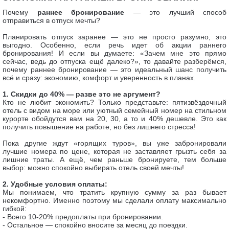
Почему
раннее бронирование
— это лучший способ
отправиться в отпуск мечты?
Планировать отпуск заранее — это не просто разумно, это
выгодно. Особенно, если речь идет об акции раннего
бронирования! И если вы думаете: «Зачем мне это прямо
сейчас, ведь до отпуска ещё далеко?», то давайте разберёмся,
почему раннее бронирование — это идеальный шанс получить
всё и сразу: экономию, комфорт и уверенность в планах.
1. Скидки до 40% — разве это не аргумент?
Кто не любит экономить? Только представьте: пятизвёздочный
отель с видом на море или уютный семейный номер на стильном
курорте обойдутся вам на 20, 30, а то и 40% дешевле. Это как
получить повышение на работе, но без лишнего стресса!
Пока другие ждут «горящих туров», вы уже забронировали
лучшие номера по цене, которая не заставляет грызть себя за
лишние траты. А ещё, чем раньше бронируете, тем больше
выбор: можно спокойно выбирать отель своей мечты!
2. Удобные условия оплаты:
Мы понимаем, что тратить крупную сумму за раз бывает
некомфортно. Именно поэтому мы сделали оплату максимально
гибкой:
- Всего 10-20% предоплаты при бронировании.
- Остальное — спокойно вносите за месяц до поездки.