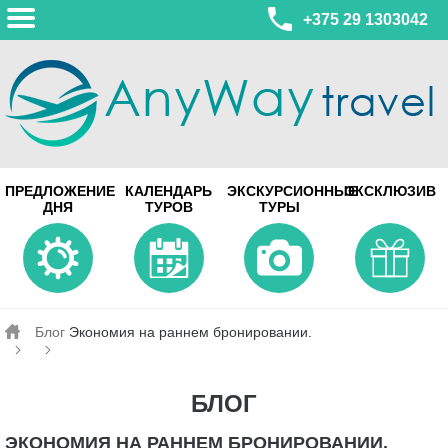
+375 29 1303042
МИНСК
ПРЕДЛОЖЕНИЕ
КАЛЕНДАРЬ
ЭКСКУРСИОННЫЕ
ЭКСКЛЮЗИВ
ул. Леонида Беды, 45-547
ДНЯ
ТУРОВ
ТУРЫ
смотреть на карте
МИНСК
Турагентство Coral Travel
ул. Притыцкого 156/1 пом.37
ул. Скрыганова 4б пом.487
смотреть на карте
Блог
Экономия на раннем бронировании.
БЛОГ
ЭКОНОМИЯ НА РАННЕМ БРОНИРОВАНИИ.