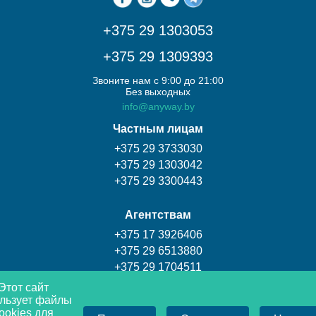
+375 29 1303053
+375 29 1309393
Звоните нам с 9:00 до 21:00
Без выходных
info@anyway.by
Частным лицам
+375 29 3733030
+375 29 1303042
+375 29 3300443
Агентствам
+375 17 3926406
+375 29 6513880
+375 29 1704511
Этот сайт
льзует файлы
Турагентство Coral travel
ookies для