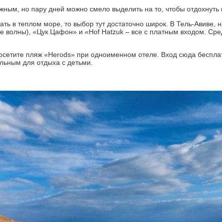
ным, но пару дней можно смело выделить на то, чтобы отдохнуть 
вать в теплом море, то выбор тут достаточно широк. В Тель-Авиве
е волны), «Цук Цафон» и «Hof Hatzuk – все с платным входом. Ср
осетите пляж «Herods» при одноименном отеле. Вход сюда бесплат
альным для отдыха с детьми.