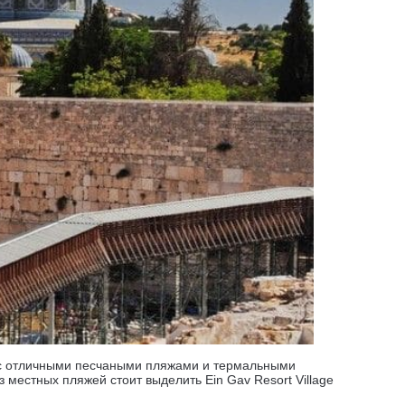
, с отличными песчаными пляжами и термальными
з местных пляжей стоит выделить Ein Gav Resort Village