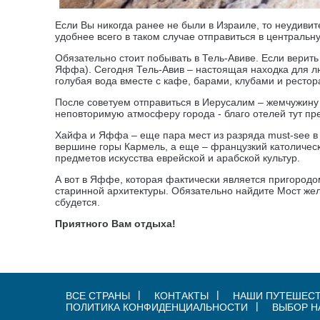
Если Вы никогда ранее не были в Израиле, то неудивит
удобнее всего в таком случае отправиться в центральн
Обязательно стоит побывать в Тель-Авиве. Если верить
Яффа). Сегодня Тель-Авив – настоящая находка для л
голубая вода вместе с кафе, барами, клубами и рестор
После советуем отправиться в Иерусалим – жемчужину 
неповторимую атмосферу города - благо отелей тут пре
Хайфа и Яффа – еще пара мест из разряда must-see в 
вершине горы Кармель, а еще – французкий католическ
предметов искусства еврейской и арабской культур.
А вот в Яффе, которая фактически является пригородо
старинной архитектуры. Обязательно найдите Мост жела
сбудется.
Приятного Вам отдыха!
ВСЕ СТРАНЫ
КОНТАКТЫ
НАШИ ПУТЕШЕС
ПОЛИТИКА КОНФИДЕНЦИАЛЬНОСТИ
ВЫБОР Н