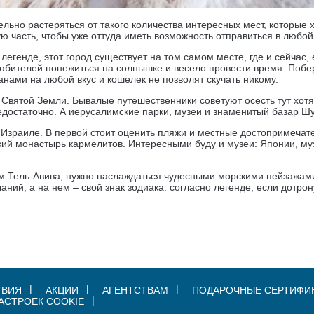
ельно растеряться от такого количества интересных мест, которые 
ую часть, чтобы уже оттуда иметь возможность отправиться в любой
 легенде, этот город существует на том самом месте, где и сейчас
юбителей понежиться на солнышке и весело провести время. Побе
анами на любой вкус и кошелек не позволят скучать никому.
Святой Земли. Бывалые путешественники советуют осесть тут хотя 
достаточно. А иерусалимские парки, музеи и знаменитый базар Шук
Израиле. В первой стоит оценить пляжи и местные достопримечат
ий монастырь кармелитов. Интересными буду и музеи: Японии, муз
м Тель-Авива, нужно наслаждаться чудесными морскими пейзажами,
ний, а на нем – свой знак зодиака: согласно легенде, если дотрон
ТВИЯ
АКЦИИ
АГЕНТСТВАМ
ПОДАРОЧНЫЕ СЕРТИФИ
АСТРОЕК COOKIE