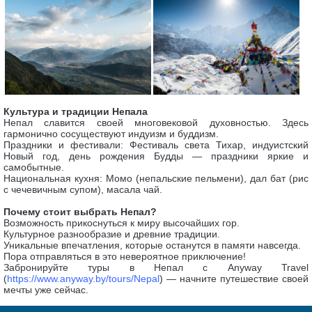
Культура и традиции Непала
Непал славится своей многовековой духовностью. Здесь
гармонично сосуществуют индуизм и буддизм.
Праздники и фестивали: Фестиваль света Тихар, индуистский
Новый год, день рождения Будды — праздники яркие и
самобытные.
Национальная кухня: Момо (непальские пельмени), дал бат (рис
с чечевичным супом), масала чай.
Почему стоит выбрать Непал?
Возможность прикоснуться к миру высочайших гор.
Культурное разнообразие и древние традиции.
Уникальные впечатления, которые останутся в памяти навсегда.
Пора отправляться в это невероятное приключение!
Забронируйте туры в Непал с Anyway Travel
(
https://www.anyway.by/tours/Nepal
) — начните путешествие своей
мечты уже сейчас.