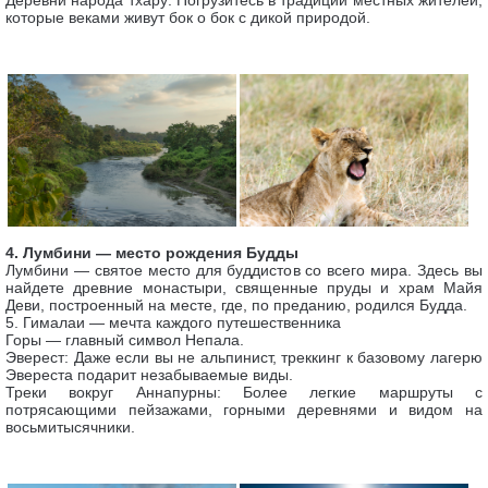
Деревни народа тхару: Погрузитесь в традиции местных жителей,
которые веками живут бок о бок с дикой природой.
4. Лумбини — место рождения Будды
Лумбини — святое место для буддистов со всего мира. Здесь вы
найдете древние монастыри, священные пруды и храм Майя
Деви, построенный на месте, где, по преданию, родился Будда.
5. Гималаи — мечта каждого путешественника
Горы — главный символ Непала.
Эверест: Даже если вы не альпинист, треккинг к базовому лагерю
Эвереста подарит незабываемые виды.
Треки вокруг Аннапурны: Более легкие маршруты с
потрясающими пейзажами, горными деревнями и видом на
восьмитысячники.