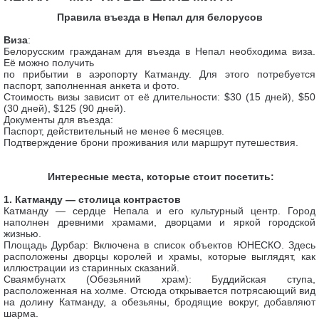
Правила въезда в Непал для белорусов
Виза
:
Белорусским гражданам для въезда в Непал необходима виза.
Её можно получить
по прибытии в аэропорту Катманду. Для этого потребуется
паспорт, заполненная анкета и фото.
Стоимость визы зависит от её длительности: $30 (15 дней), $50
(30 дней), $125 (90 дней).
Документы для въезда:
Паспорт, действительный не менее 6 месяцев.
Подтверждение брони проживания или маршрут путешествия.
Интересные места, которые стоит посетить:
1. Катманду — столица контрастов
Катманду — сердце Непала и его культурный центр. Город
наполнен древними храмами, дворцами и яркой городской
жизнью.
Площадь Дурбар: Включена в список объектов ЮНЕСКО. Здесь
расположены дворцы королей и храмы, которые выглядят, как
иллюстрации из старинных сказаний.
Сваямбунатх (Обезьяний храм): Буддийская ступа,
расположенная на холме. Отсюда открывается потрясающий вид
на долину Катманду, а обезьяны, бродящие вокруг, добавляют
шарма.