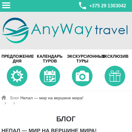
+375 29 1303042
МИНСК
ПРЕДЛОЖЕНИЕ
КАЛЕНДАРЬ
ЭКСКУРСИОННЫЕ
ЭКСКЛЮЗИВ
ул. Леонида Беды, 45-547
ДНЯ
ТУРОВ
ТУРЫ
смотреть на карте
МИНСК
Турагентство Coral Travel
ул. Притыцкого 156/1 пом.37
ул. Скрыганова 4б пом.487
смотреть на карте
Блог
Непал — мир на вершине мира!
БЛОГ
НЕПАЛ — МИР НА ВЕРШИНЕ МИРА!