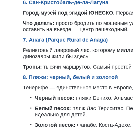
6. Сан-Кристобаль-де-ла-Лагуна
Город-музей под эгидой ЮНЕСКО.
Первая
Что делать:
просто бродить по мощеным ул
оставить на въезде — центр пешеходный.
7. Анага (Parque Rural de Anaga)
Реликтовый лавровый лес, которому
милли
динозавры жили бы здесь.
Тропы:
тысячи маршрутов. Самый простой — 
8. Пляжи: черный, белый и золотой
Тенерифе — единственное место в Европе, 
Черный песок:
пляжи Бенихо, Альмаси
Белый песок:
пляж Лас-Териситас. Пе
идеально для детей.
Золотой песок:
Фанабе, Коста-Адехе. 