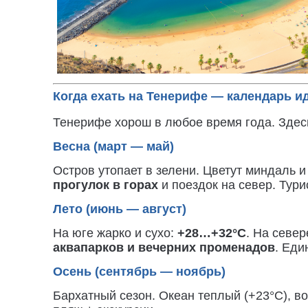
Когда ехать на Тенерифе — календарь и
Тенерифе хорош в любое время года. Здесь
Весна (март — май)
Остров утопает в зелени. Цветут миндаль 
прогулок в горах
и поездок на север. Тур
Лето (июнь — август)
На юге жарко и сухо:
+28…+32°C
. На севе
аквапарков и вечерних променадов
. Еди
Осень (сентябрь — ноябрь)
Бархатный сезон. Океан теплый (+23°C), в