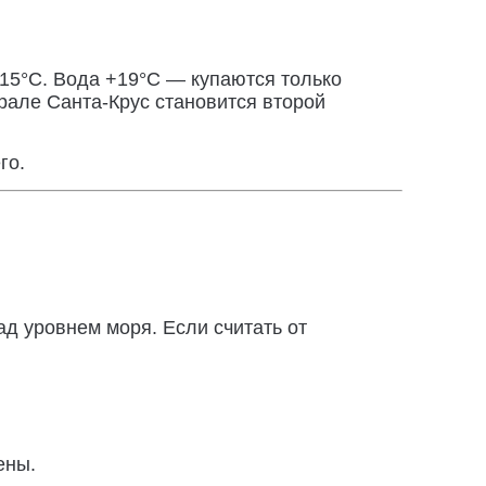
+15°C. Вода +19°C — купаются только
рале Санта-Крус становится второй
го.
д уровнем моря. Если считать от
ены.