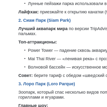
Лунные пейзажи парка использовали в
Лайфхак:
приезжайте к открытию канатки (9
2. Сиам Парк (Siam Park)
Лучший аквапарк мира
по версии TripAdvi
пальмах.
Топ-аттракционы:
Power Tower — падение сквозь аквариу
Mai Thai River — «ленивая река» с пр
Волновой бассейн — искусственное м
Совет:
берите тариф с обедом «шведский ст
3. Лоро Парк (Loro Parque)
Зоопарк, который спас несколько видов поп
гориллами и ягуарами.
Главные шоу: