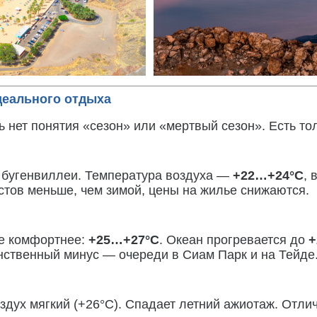
деального отдыха
 нет понятия «сезон» или «мертвый сезон». Есть то
и бугенвиллеи. Температура воздуха —
+22…+24°C
,
истов меньше, чем зимой, цены на жилье снижаются.
ре комфортнее:
+25…+27°C
. Океан прогревается до
+
нственный минус — очереди в Сиам Парк и на Тейде
оздух мягкий (+26°C). Спадает летний ажиотаж. Отл