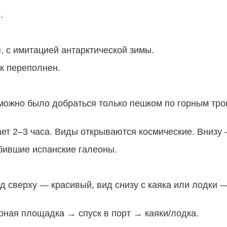
.
 с имитацией антарктической зимы.
рк переполнен.
 можно было добраться только пешком по горным тро
ает 2–3 часа. Виды открываются космические. Внизу
бившие испанские галеоны.
ид сверху — красивый, вид снизу с каяка или лодки 
ная площадка → спуск в порт → каяки/лодка.