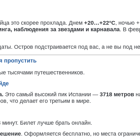
йца это скорее прохлада. Днем
+20…+22°C
, ночью 
инга, наблюдения за звездами и карнавала
. В фев
ты. Остров подстраивается под вас, а не вы под не
я пропустить
ые тысячами путешественников.
йде
а.
Это самый высокий пик Испании —
3718 метров
на
ов, что делает его третьим в мире.
 минут. Билет лучше брать онлайн.
решение
. Оформляется бесплатно, но места огранич