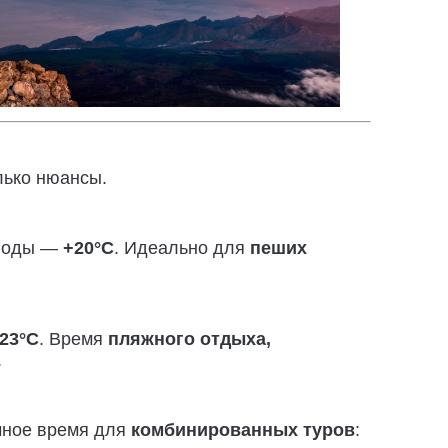
лько нюансы.
 воды —
+20°C
. Идеально для
пеших
23°C
. Время
пляжного отдыха,
.
ичное время для
комбинированных туров
: