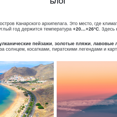
БЛОГ
стров Канарского архипелага. Это место, где клима
руглый год держится температура
+20…+26°C
. Здесь
улканические пейзажи
,
золотые пляжи
,
лавовые 
а солнцем, косатками, пиратскими легендами и карт