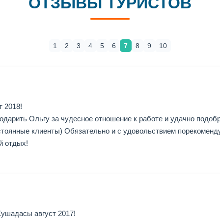
ОТЗЫВЫ ТУРИСТОВ
1
2
3
4
5
6
7
8
9
10
т 2018!
одарить Ольгу за чудесное отношение к работе и удачно подоб
тоянные клиенты) Обязательно и с удовольствием порекоменд
й отдых!
ушадасы август 2017!