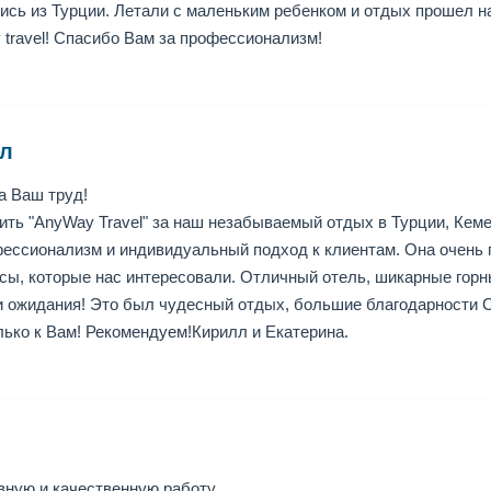
лись из Турции. Летали с маленьким ребенком и отдых прошел н
travel! Спасибо Вам за профессионализм!
лл
а Ваш труд!
ить "AnyWay Travel" за наш незабываемый отдых в Турции, Кеме
фессионализм и индивидуальный подход к клиентам. Она очень п
сы, которые нас интересовали. Отличный отель, шикарные горны
 ожидания! Это был чудесный отдых, большие благодарности С
лько к Вам! Рекомендуем!Кирилл и Екатерина.
вную и качественную работу