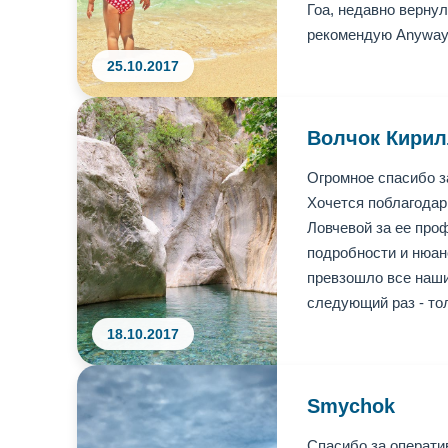
Гоа, недавно верну
рекомендую Anyway 
25.10.2017
Волчок Кири
Огромное спасибо з
Хочется поблагодар
Ловчевой за ее про
подробности и нюан
превзошло все наши
следующий раз - то
18.10.2017
Smychok
Спасибо за операти