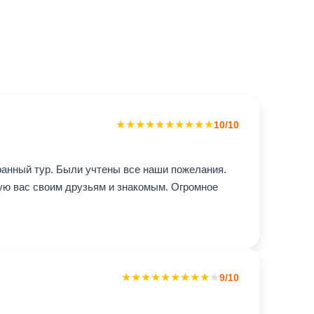
★
★
★
★
★
★
★
★
★
★
10/10
ранный тур. Были учтены все наши пожелания.
ую вас своим друзьям и знакомым. Огромное
★
★
★
★
★
★
★
★
★
★
9/10