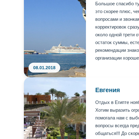
Большое спасибо ту
это скорее плюс, ч
вопросами и звонка
корректировок сраз
около одной трети 
остаток суммы, ест
рекомендации знако
организации хороше
08.01.2018
Евгения
Отдых в Египте ноя
Хотим выразить огр
помогала нам с выб
вопросы всегда пре
общаться!!! До ско