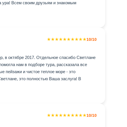
а ура! Всем своим друзьям и знакомым
★
★
★
★
★
★
★
★
★
★
10/10
р, в октябре 2017. Отдельное спасибо Светлане
омогла нам в подборе тура, рассказала все
е пейзажи и чистое теплое море - это
ветлане, это полностью Ваша заслуга! В
★
★
★
★
★
★
★
★
★
★
10/10