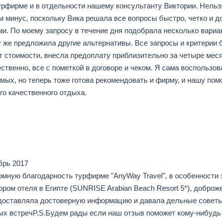
рфирме и в отдельности нашему консультанту Виктории. Нельзя 
ем минус, поскольку Вика решала все вопросы быстро, четко и
ми. По моему запросу в течение дня подобрала несколько вариа
у же предложила другие альтернативы. Все запросы и критерии
от стоимости, внесла предоплату приблизительно за четыре мес
ественно, все с пометкой в договоре и чеком. Я сама воспользо
мых, но теперь тоже готова рекомендовать и фирму, и нашу по
го качественного отдыха.
брь 2017
омную благодарность турфирме "AnyWay Travel", в особенности
ором отеля в Египте (SUNRISE Arabian Beach Resort 5*), добро
доставляла достоверную информацию и давала дельные советы.
рых встречP.S.Будем рады если наш отзыв поможет кому-нибуд