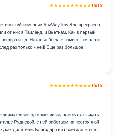
★
★
★
★
★
★
★
★
★
★
10/10
истический компании AnyWayTravel за прекрасно
и от них в Таиланд, и Вьетнам. Как в первый,
ансфера и т.д. Наталья была с нами от начала и
след раз только к ней! Еще раз большое
★
★
★
★
★
★
★
★
★
★
10/10
е внимательные, отзывчивые, помогут отыскать
талье Рудневой, с ней работаем на постоянной
, как долетели. Благодаря ей посетили Египет,