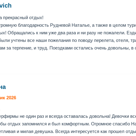
vich
а прекрасный отдых!
громную благодарность Рудневой Наталье, а также в целом тур
х! Обращались к ним уже два раза и ни разу не пожалели. Ездил
 были учтены все наши пожелания по поводу перелета, отеля, тр
ам за терпение, и труд. Поездками остались очень довольны, в 
на
ик 2026
урфирмы не один раз и всегда оставалась довольна! Девочки вс
обы отдых запомнился и был комфортным. Огромное спасибо На
тливая и милая девушка. Всегда интересуется как прошел отдых