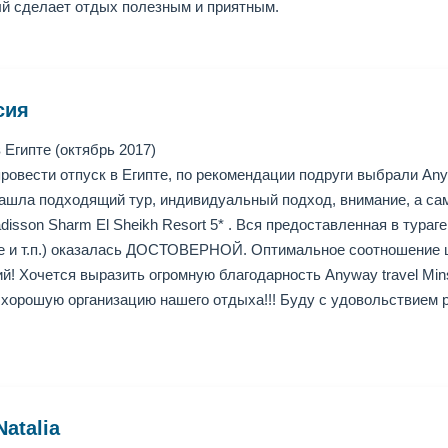
й сделает отдых полезным и приятным.
сия
Египте (октябрь 2017)
овести отпуск в Египте, по рекомендации подруги выбрали Anywa
шла подходящий тур, индивидуальный подход, внимание, а сам
adisson Sharm El Sheikh Resort 5* . Вся предоставленная в тура
ре и т.п.) оказалась ДОСТОВЕРНОЙ. Оптимальное соотношение ц
й! Хочется выразить огромную благодарность Anyway travel M
хорошую организацию нашего отдыха!!! Буду с удовольствием 
atalia