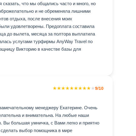
сказать, что мы общались часто и много, но
 доброжелательно и не обременяла лишними
нтов отдыха, после внесения моих
 были удовлетворены. Предоплата составила
яца до вылета, месяца за полтора выплатила
валась услугами турфирмы AnyWay Travel по
мощницу Викторию в качестве базы для
★
★
★
★
★
★
★
★
★
★
9/10
 замечательному менеджеру Екатерине. Очень
желательна и внимательна. На любые наши
 Вы большая умничка, с Вами легко и приятно
ь сделать выбор помощника в мире