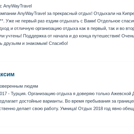
с AnyWayTravel
мпании AnyWayTravel за прекрасный отдых! Отдыхали на Кипре, 
el **. Уже не первый раз ездим отдыхать с Вами! Отдельное спас
ход и отличную организацию отдыха как в первый, так и во втор
и учтены! Поддержка от начала и до конца путешествия! Очен
ь друзьям и знакомым! Спасибо!
аксим
роверенным людям
 2017 - Турция. Организацию отдыха я доверяю только Ажевской
редлагает достойные варианты. Во время пребывания за границе
ственно делает свою работу. Умница! Отдых 2018 год явно обе