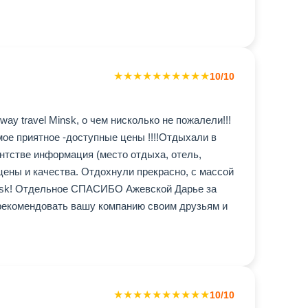
★
★
★
★
★
★
★
★
★
★
10/10
y travel Minsk, о чем нисколько не пожалели!!!
ое приятное -доступные цены !!!!Отдыхали в
гентстве информация (место отдыха, отель,
ены и качества. Отдохнули прекрасно, с массой
insk! Отдельное СПАСИБО Ажевской Дарье за
рекомендовать вашу компанию своим друзьям и
★
★
★
★
★
★
★
★
★
★
10/10