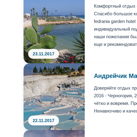
Комфортный отдых 
Спасибо большое ко
fedrania garden hot
индивидуальный под
наши пожелания был
еще и рекомендоват
23.11.2017
Андрейчик М
Доверяйте отдых п
2016 - Черногория,
чётко и вовремя. П
Ненавязчиво и каче
22.11.2017