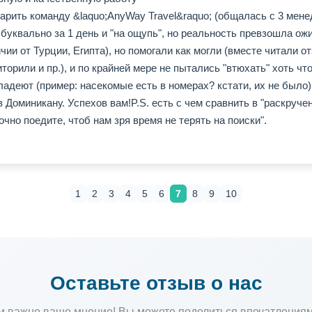
арить команду &laquo;AnyWay Travel&raquo; (общалась с 3 мене
буквально за 1 день и "на ощупь", но реальность превзошла ожи
чии от Турции, Египта), но помогали как могли (вместе читали о
иторили и пр.), и по крайней мере не пытались "втюхать" хоть чт
ладеют (пример: насекомые есть в номерах? кстати, их не было)
в Доминикану. Успехов вам!P.S. есть с чем сравнить в "раскруч
очно поедите, чтоб нам зря время не терять на поиски".
1
2
3
4
5
6
7
8
9
10
Оставьте отзыв о нас
м важно ваше мнение! Вы можете поделиться впечатлениям