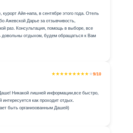
курорт Айя-напа, в сентябре этого года. Отель
ибо Ажевской Дарье за отзывчивость,
ой раз. Консультация, помощь в выборе, все
ь довольны отдыхом, будем обращаться к Вам
★
★
★
★
★
★
★
★
★
★
9/10
 Даше! Никакой лишней информации,все быстро,
й интересуется как проходит отдых.
щает быть организованным Дашей)