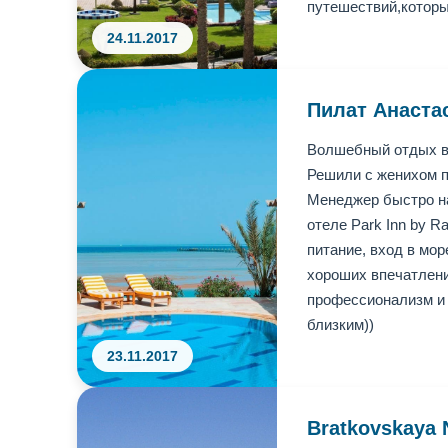
путешествий,которы
24.11.2017
Пилат Анаста
Волшебный отдых в 
Решили с женихом пр
Менеджер быстро на
отеле Park Inn by R
питание, вход в мо
хороших впечатлени
профессионализм и 
близким))
23.11.2017
Bratkovskaya N