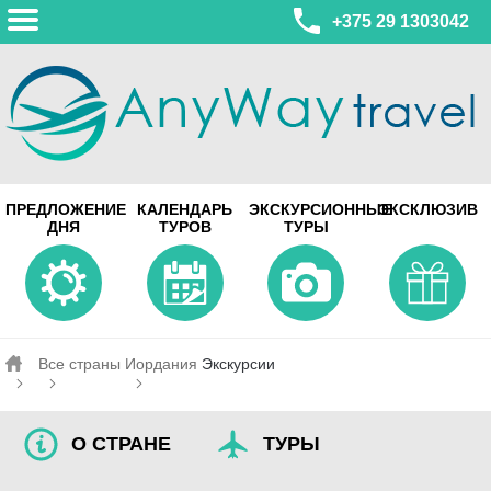
+375 29 1303042
МИНСК
ПРЕДЛОЖЕНИЕ
КАЛЕНДАРЬ
ЭКСКУРСИОННЫЕ
ЭКСКЛЮЗИВ
ул. Леонида Беды, 45-547
ДНЯ
ТУРОВ
ТУРЫ
смотреть на карте
МИНСК
Турагентство Coral Travel
ул. Притыцкого 156/1 пом.37
ул. Скрыганова 4б пом.487
смотреть на карте
Все страны
Иордания
Экскурсии
О СТРАНЕ
ТУРЫ