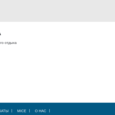
А
го отдыха
КАТЫ
MICE
О НАС