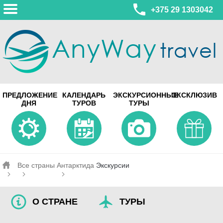
+375 29 1303042
МИНСК
ПРЕДЛОЖЕНИЕ
КАЛЕНДАРЬ
ЭКСКУРСИОННЫЕ
ЭКСКЛЮЗИВ
ул. Леонида Беды, 45-547
ДНЯ
ТУРОВ
ТУРЫ
смотреть на карте
МИНСК
Турагентство Coral Travel
ул. Притыцкого 156/1 пом.37
ул. Скрыганова 4б пом.487
смотреть на карте
Все страны
Антарктида
Экскурсии
О СТРАНЕ
ТУРЫ