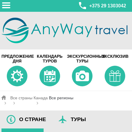
+375 29 1303042
МИНСК
ПРЕДЛОЖЕНИЕ
КАЛЕНДАРЬ
ЭКСКУРСИОННЫЕ
ЭКСКЛЮЗИВ
ул. Леонида Беды, 45-547
ДНЯ
ТУРОВ
ТУРЫ
смотреть на карте
МИНСК
Турагентство Coral Travel
ул. Притыцкого 156/1 пом.37
ул. Скрыганова 4б пом.487
смотреть на карте
Все страны
Канада
Все регионы
О СТРАНЕ
ТУРЫ