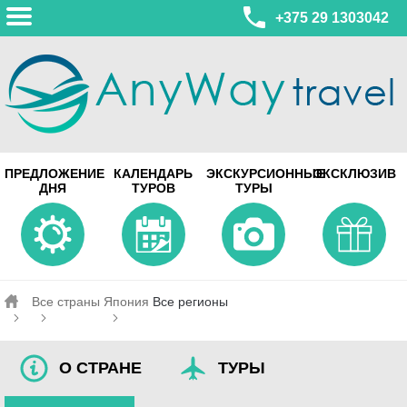
+375 29 1303042
МИНСК
ПРЕДЛОЖЕНИЕ
КАЛЕНДАРЬ
ЭКСКУРСИОННЫЕ
ЭКСКЛЮЗИВ
ул. Леонида Беды, 45-547
ДНЯ
ТУРОВ
ТУРЫ
смотреть на карте
МИНСК
Турагентство Coral Travel
ул. Притыцкого 156/1 пом.37
ул. Скрыганова 4б пом.487
смотреть на карте
Все страны
Япония
Все регионы
О СТРАНЕ
ТУРЫ