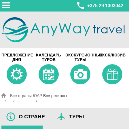
+375 29 1303042
МИНСК
ПРЕДЛОЖЕНИЕ
КАЛЕНДАРЬ
ЭКСКУРСИОННЫЕ
ЭКСКЛЮЗИВ
ул. Леонида Беды, 45-547
ДНЯ
ТУРОВ
ТУРЫ
смотреть на карте
МИНСК
Турагентство Coral Travel
ул. Притыцкого 156/1 пом.37
ул. Скрыганова 4б пом.487
смотреть на карте
Все страны
ЮАР
Все регионы
О СТРАНЕ
ТУРЫ