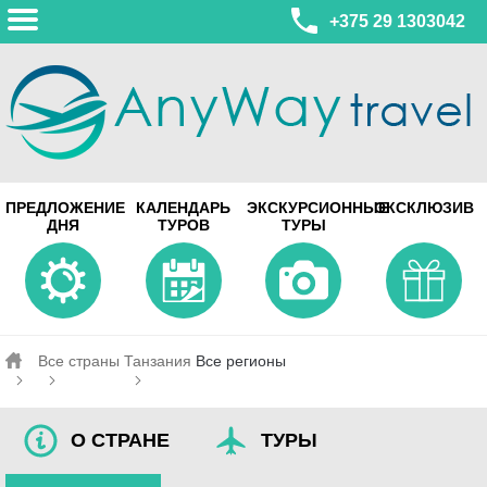
+375 29 1303042
МИНСК
ПРЕДЛОЖЕНИЕ
КАЛЕНДАРЬ
ЭКСКУРСИОННЫЕ
ЭКСКЛЮЗИВ
ул. Леонида Беды, 45-547
ДНЯ
ТУРОВ
ТУРЫ
смотреть на карте
МИНСК
Турагентство Coral Travel
ул. Притыцкого 156/1 пом.37
ул. Скрыганова 4б пом.487
смотреть на карте
Все страны
Танзания
Все регионы
О СТРАНЕ
ТУРЫ