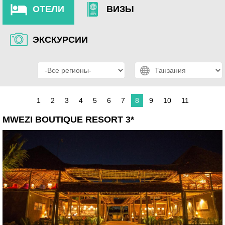
ОТЕЛИ
ВИЗЫ
ЭКСКУРСИИ
1
2
3
4
5
6
7
8
9
10
11
MWEZI BOUTIQUE RESORT 3*