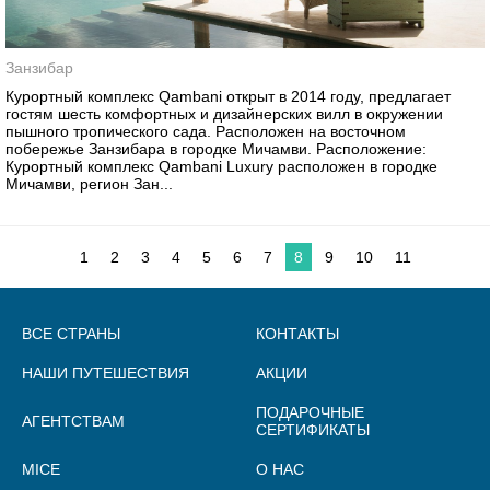
Занзибар
Курортный комплекс Qambani открыт в 2014 году, предлагает
гостям шесть комфортных и дизайнерских вилл в окружении
пышного тропического сада. Расположен на восточном
побережье Занзибара в городке Мичамви. Расположение:
Курортный комплекс Qambani Luxury расположен в городке
Мичамви, регион Зан...
1
2
3
4
5
6
7
8
9
10
11
ВСЕ СТРАНЫ
КОНТАКТЫ
НАШИ ПУТЕШЕСТВИЯ
АКЦИИ
ПОДАРОЧНЫЕ
АГЕНТСТВАМ
СЕРТИФИКАТЫ
MICE
О НАС