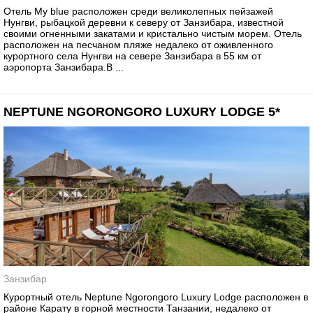
Отель My blue расположен среди великолепных пейзажей
Нунгви, рыбацкой деревни к северу от Занзибара, известной
своими огненными закатами и кристально чистым морем. Отель
расположен на песчаном пляже недалеко от оживленного
курортного села Нунгви на севере Занзибара в 55 км от
аэропорта Занзибара.В ...
NEPTUNE NGORONGORO LUXURY LODGE 5*
Занзибар
Курортный отель Neptune Ngorongoro Luxury Lodge расположен в
районе Карату в горной местности Танзании, недалеко от