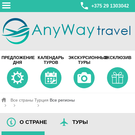
+375 29 1303042
МИНСК
ПРЕДЛОЖЕНИЕ
КАЛЕНДАРЬ
ЭКСКУРСИОННЫЕ
ЭКСКЛЮЗИВ
ул. Леонида Беды, 45-547
ДНЯ
ТУРОВ
ТУРЫ
смотреть на карте
МИНСК
Турагентство Coral Travel
ул. Притыцкого 156/1 пом.37
ул. Скрыганова 4б пом.487
смотреть на карте
Все страны
Турция
Все регионы
О СТРАНЕ
ТУРЫ