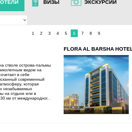
ОТЕЛИ
ВИЗЫ
ЭКСКУРСИИ
1
2
3
4
5
6
7
8
9
FLORA AL BARSHA HOTEL
на стволе острова-пальмы
еликолепным видом на
сочетает в себе
ысканный современный
 атмосферу, которая
их незабываемых
вы на отдыхе или в
 30 км от международног...