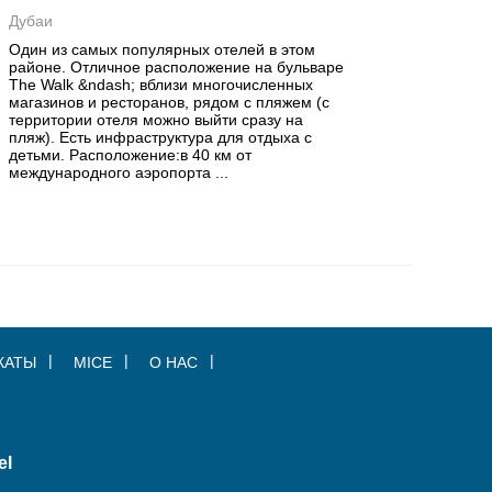
Дубаи
Один из самых популярных отелей в этом
районе. Отличное расположение на бульваре
The Walk &ndash; вблизи многочисленных
магазинов и ресторанов, рядом с пляжем (с
территории отеля можно выйти сразу на
пляж). Есть инфраструктура для отдыха с
детьми. Расположение:в 40 км от
международного аэропорта ...
КАТЫ
MICE
О НАС
el