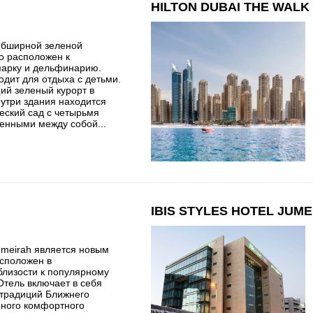
HILTON DUBAI THE WALK 
 обширной зеленой
о расположен к
парку и дельфинарию.
дит для отдыха с детьми.
ий зеленый курорт в
нутри здания находится
еский сад с четырьмя
енными между собой...
IBIS STYLES HOTEL JUME
Jumeirah является новым
асположен в
близости к популярному
Отель включает в себя
 традиций Ближнего
нного комфортного