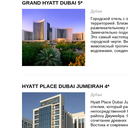
GRAND HYATT DUBAI 5*
Дубаи
Городской отель с
территорией. Близк
развлекательному 
Замечательно подхо
Это самый настоящ
городской черте. В
живописный тропич
водоемами, соедин
HYATT PLACE DUBAI JUMEIRAH 4*
Дубаи
Hyatt Place Dubai 
отелем, который р
непосредственной 
району Джумейра. 
сочетание древних
Востока и совреме