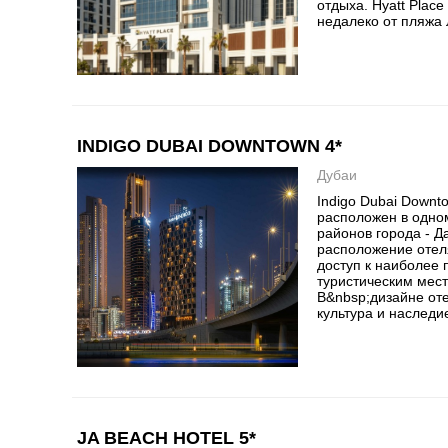
отдыха. Hyatt Plac
недалеко от пляжа 
INDIGO DUBAI DOWNTOWN 4*
Дубаи
Indigo Dubai Downt
расположен в одно
районов города - Д
расположение отел
доступ к наиболее
туристическим мест
В&nbsp;дизайне от
культура и наследие
JA BEACH HOTEL 5*