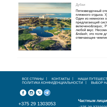
Дубаи
Пятизвездочный от
пляжного отдыха. У
Один из немногих о
предлагающий сист
включено&raquo;. 
любой вкус. Несомн
&ndash; это поле д
отвечающее чемпион
ВСЕ СТРАНЫ
КОНТАКТЫ
НАШИ ПУТЕШЕС
ПОЛИТИКА КОНФИДЕНЦИАЛЬНОСТИ
ВЫБОР Н
Частным лица
+375 29 1303053