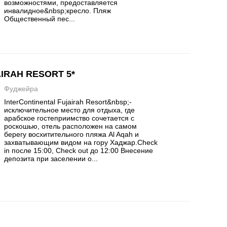
возможностями, предоставляется
инвалидное&nbsp;кресло. Пляж
Общественный пес...
IRAH RESORT 5*
Фуджейра
​InterContinental Fujairah Resort&nbsp;-
исключительное место для отдыха, где
арабское гостеприимство сочетается с
роскошью, отель расположен на самом
берегу восхитительного пляжа Al Aqah и
захватывающим видом на гору Хаджар.Check
in после 15:00, Check out до 12:00 Внесение
депозита при заселении о...