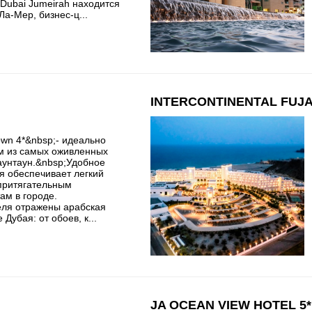
e Dubai Jumeirah находится
Ла-Мер, бизнес-ц...
INTERCONTINENTAL FUJA
own 4*&nbsp;- идеально
м из самых оживленных
аунтаун.&nbsp;Удобное
я обеспечивает легкий
 притягательным
ам в городе.
еля отражены арабская
 Дубая: от обоев, к...
JA OCEAN VIEW HOTEL 5*