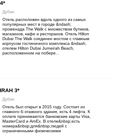
4*
Дубаи
Отель расположен вдоль одного из самых
популярных мест в городе &ndash;
променада The Walk с множеством бутиков,
магазинов, кафе и ресторанов. Отель Hilton
Dubai The Walk соединен мостом с главным
корпусом гостиничного комплекса &ndash;
отелем Hilton Dubai Jumeirah Beach,
расположенном на побере...
IRAH 3*
Дубаи
Отель был открыт в 2015 году. Состоит из
главного 6-этажного здания, есть 4 лифта. К
оплате принимаются банковские карты Visa,
MasterCard и AmEx. В отеле&nbsp;есть
номера&nbsp;для&nbsp;людей с
ограниченными физическими