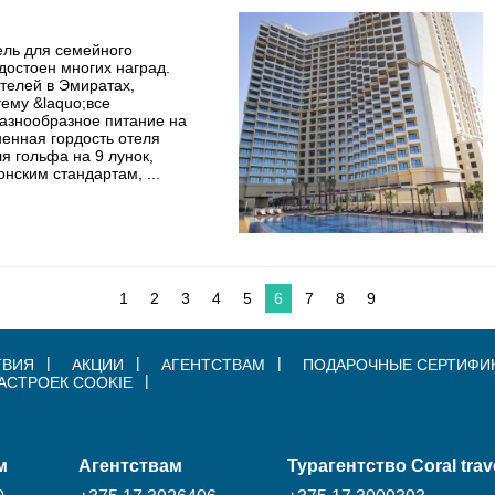
ель для семейного
достоен многих наград.
телей в Эмиратах,
ему &laquo;все
Разнообразное питание на
енная гордость отеля
ля гольфа на 9 лунок,
ским стандартам, ...
1
2
3
4
5
6
7
8
9
ТВИЯ
АКЦИИ
АГЕНТСТВАМ
ПОДАРОЧНЫЕ СЕРТИФИ
АСТРОЕК COOKIE
м
Агентствам
Турагентство Coral trav