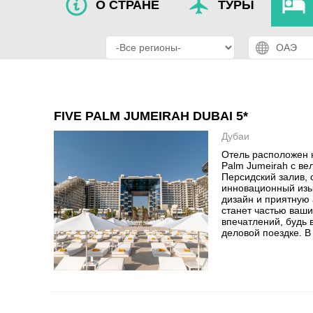
О СТРАНЕ
ТУРЫ
FIVE PALM JUMEIRAH DUBAI 5*
Дубаи
Отель расположен 
Palm Jumeirah с в
Персидский залив, 
инновационный из
дизайн и приятную
станет частью ваш
впечатлений, будь 
деловой поездке. В