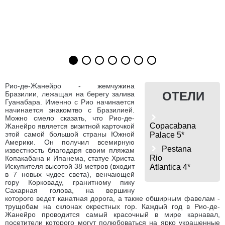
Рио-де-Жанейро - жемчужина
ОТЕЛИ
Бразилии, лежащая на берегу залива
Гуанабара. Именно с Рио начинается
начинается знакомтво с Бразилией.
Можно смело сказать, что Рио-де-
Copacabana
Жанейро является визитной карточкой
этой самой большой страны Южной
Palace 5*
Америки. Он получил всемирную
Pestana
известность благодаря своим пляжам
Rio
Копакабана и Ипанема, статуе Христа
Искупителя высотой 38 метров (входит
Atlantica 4*
в 7 новых чудес света), венчающей
гору Корковаду, гранитному пику
Сахарная голова, на вершину
которого ведет канатная дорога, а также обширным фавелам -
трущобам на склонах окрестных гор. Каждый год в Рио-де-
Жанейро проводится самый красочный в мире карнавал,
посетители которого могут полюбоваться на ярко украшенные