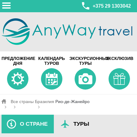
+375 29 1303042
МИНСК
ПРЕДЛОЖЕНИЕ
КАЛЕНДАРЬ
ЭКСКУРСИОННЫЕ
ЭКСКЛЮЗИВ
ул. Леонида Беды, 45-547
ДНЯ
ТУРОВ
ТУРЫ
смотреть на карте
МИНСК
Турагентство Coral Travel
ул. Притыцкого 156/1 пом.37
ул. Скрыганова 4б пом.487
смотреть на карте
Все страны
Бразилия
Рио-де-Жанейро
О СТРАНЕ
ТУРЫ