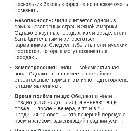
нескольких базовых фраз на испанском очень
поможет .
Безопасность:
Чили считается одной из
самых безопасных стран Южной Америки .
Однако в крупных городах, как и везде, стоит
быть бдительным и остерегаться
карманников. Следует избегать политических
протестов, которые могут возникать в
городах .
Землетрясения:
Чили — сейсмоактивная
зона. Однако страна имеет строжайшие
строительные нормы и отлично подготовлена
к таким явлениям .
Время приёма пищи:
Обедают в Чили
поздно (с 13:30 до 15:30), а ужинают ещё
позже — после 8 вечера, а то и в 10.
Традиция "la once" — это вечерний перекус с
чаем и хлебом, заменяющий поздний ужин .
Чаевые:
В ресторанах принято оставлять