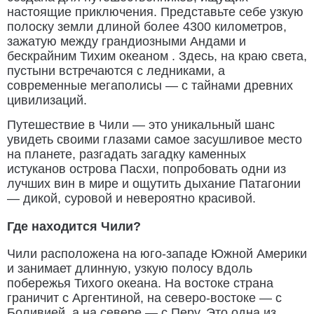
настоящие приключения. Представьте себе узкую
полоску земли длиной более 4300 километров,
зажатую между грандиозными Андами и
бескрайним Тихим океаном . Здесь, на краю света,
пустыни встречаются с ледниками, а
современные мегаполисы — с тайнами древних
цивилизаций.
Путешествие в Чили — это уникальный шанс
увидеть своими глазами самое засушливое место
на планете, разгадать загадку каменных
истуканов острова Пасхи, попробовать одни из
лучших вин в мире и ощутить дыхание Патагонии
— дикой, суровой и невероятно красивой.
Где находится Чили?
Чили расположена на юго-западе Южной Америки
и занимает длинную, узкую полосу вдоль
побережья Тихого океана. На востоке страна
граничит с Аргентиной, на северо-востоке — с
Боливией, а на севере — с Перу. Это одна из