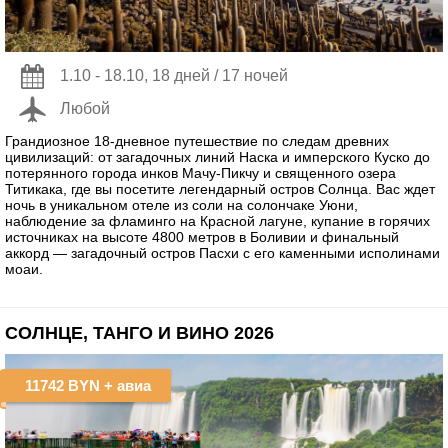
1.10 - 18.10, 18 дней / 17 ночей
Любой
Грандиозное 18-дневное путешествие по следам древних
цивилизаций: от загадочных линий Наска и имперского Куско до
потерянного города инков Мачу-Пикчу и священного озера
Титикака, где вы посетите легендарный остров Солнца. Вас ждет
ночь в уникальном отеле из соли на солончаке Уюни,
наблюдение за фламинго на Красной лагуне, купание в горячих
источниках на высоте 4800 метров в Боливии и финальный
аккорд — загадочный остров Пасхи с его каменными исполинами
моаи.
СОЛНЦЕ, ТАНГО И ВИНО 2026
11742 BYN
+ авиа