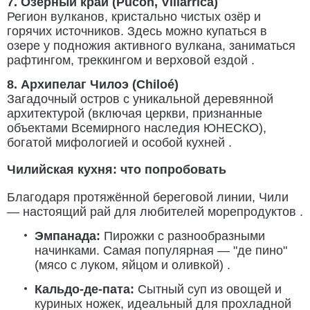
7. Озёрный край (Pucón, Villarrica)
Регион вулканов, кристально чистых озёр и
горячих источников. Здесь можно купаться в
озере у подножия активного вулкана, заниматься
рафтингом, треккингом и верховой ездой .
8. Архипелаг Чилоэ (Chiloé)
Загадочный остров с уникальной деревянной
архитектурой (включая церкви, признанные
объектами Всемирного наследия ЮНЕСКО),
богатой мифологией и особой кухней .
Чилийская кухня: что попробовать
Благодаря протяжённой береговой линии, Чили
— настоящий рай для любителей морепродуктов .
Эмпанада:
Пирожки с разнообразными
начинками. Самая популярная — "де пино"
(мясо с луком, яйцом и оливкой) .
Кальдо-де-пата:
Сытный суп из овощей и
куриных ножек, идеальный для прохладной