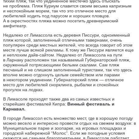
тихий пляж, так что уединенное местечко здесь отыскать
не проблема. Пляж Куриум славится своим весьма капризным
и неспокойным морем, так что это отличное место для
любителей ходить под парусом и хороших пловцов.
А в окрестностях пляжа можно посетить древнеримский
амфитеатр.
Недалеко от Лимассола есть деревня Писсури, одноименный
пляж которой, заполненный отличными тавернами, очень
популярен среди местных жителей, что всегда говорит об этом
месте лучше всякой рекламы. К тому же Писсури является еще
и неплохим дайв-сайтом. Недалеко от Лимассола на пути
в Ларнаку расположен так называемый Губернаторский пляж,
окруженный потрясающими белыми скалами. Сам пляж
песчаный и не слишком заполненный туристами, так что здесь
вполне можно отдохнуть целым семейством или парами
в некотором уединении. Губернаторский пляж — отличное
место для любителей снорклинга, рыбалки и спокойных
прогулок на лодках.
В Лимасоле проходят также два из самых известных и
старейших фестивалей Кипра:
Винный фестиваль и
Карнавал.
В городе Лимассол есть множество мест, где в хорошую погоду
можно весело и интересно провести отдых на свежем воздухе: в
Муниципальном парке и зоопарке, на игровых площадках и
городской набережной “Молос”. Если же погодные условия
окажутся не самыми благоприятными, в Лимассоле работает