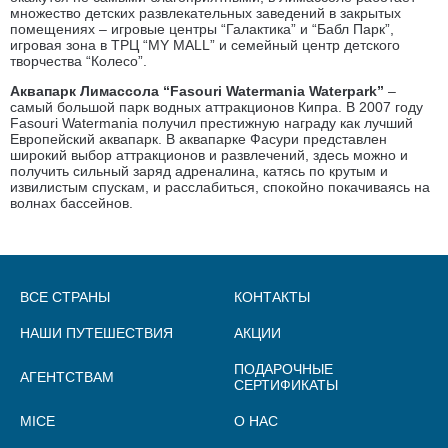
множество детских развлекательных заведений в закрытых
помещениях – игровые центры “Галактика” и “Бабл Парк”,
игровая зона в ТРЦ “MY MALL” и семейный центр детского
творчества “Колесо”.
Аквапарк Лимассола “Fasouri Watermania Waterpark”
–
самый большой парк водных аттракционов Кипра. В 2007 году
Fasouri Watermania получил престижную награду как лучший
Европейский аквапарк. В аквапарке Фасури представлен
широкий выбор аттракционов и развлечений, здесь можно и
получить сильный заряд адреналина, катясь по крутым и
извилистым спускам, и расслабиться, спокойно покачиваясь на
волнах бассейнов.
ВСЕ СТРАНЫ
КОНТАКТЫ
НАШИ ПУТЕШЕСТВИЯ
АКЦИИ
ПОДАРОЧНЫЕ
АГЕНТСТВАМ
СЕРТИФИКАТЫ
MICE
О НАС