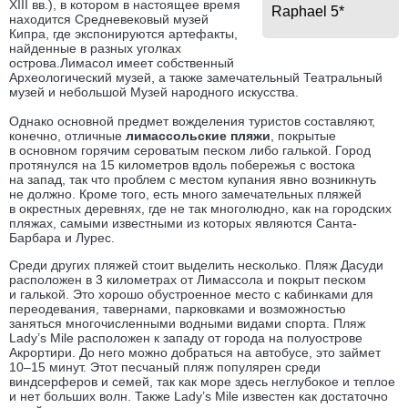
XIII вв.), в котором в настоящее время
Raphael 5*
находится Средневековый музей
Кипра, где экспонируются артефакты,
найденные в разных уголках
острова.Лимасол имеет собственный
Археологический музей, а также замечательный Театральный
музей и небольшой Музей народного искусства.
Однако основной предмет вожделения туристов составляют,
конечно, отличные
лимассольские пляжи
, покрытые
в основном горячим сероватым песком либо галькой. Город
протянулся на 15 километров вдоль побережья с востока
на запад, так что проблем с местом купания явно возникнуть
не должно. Кроме того, есть много замечательных пляжей
в окрестных деревнях, где не так многолюдно, как на городских
пляжах, самыми известными из которых являются Санта-
Барбара и Лурес.
Среди других пляжей стоит выделить несколько. Пляж Дасуди
расположен в 3 километрах от Лимассола и покрыт песком
и галькой. Это хорошо обустроенное место с кабинками для
переодевания, тавернами, парковками и возможностью
заняться многочисленными водными видами спорта. Пляж
Lady’s Mile расположен к западу от города на полуострове
Акрортири. До него можно добраться на автобусе, это займет
10–15 минут. Этот песчаный пляж популярен среди
виндсерферов и семей, так как море здесь неглубокое и теплое
и нет больших волн. Также Lady’s Mile известен как достаточно