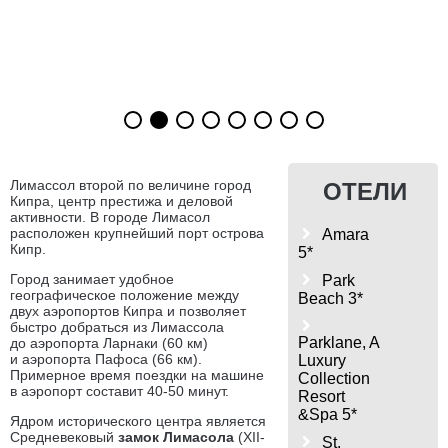
Лимассол второй по величине город
ОТЕЛИ
Кипра, центр престижа и деловой
активности. В городе Лимасол
расположен крупнейший порт острова
Amara
Кипр.
5*
Город занимает удобное
Park
географическое положение между
Beach 3*
двух аэропортов Кипра и позволяет
быстро добраться из Лимассола
Parklane, A
до
аэропорта Ларнаки
(60 км)
и
аэропорта Пафоса
(66 км).
Luxury
Примерное время поездки на машине
Collection
в аэропорт составит 40-50 минут.
Resort
&Spa 5*
Ядром исторического центра является
Средневековый
замок Лимасола
(XII-
St.