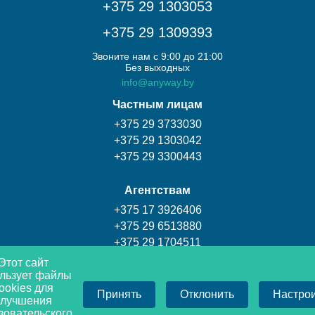
+375 29 1303053
+375 29 1309393
Звоните нам с 9:00 до 21:00
Без выходных
info@anyway.by
Частным лицам
+375 29 3733030
+375 29 1303042
+375 29 3300443
Агентствам
+375 17 3926406
+375 29 6513880
+375 29 1704511
Этот сайт
льзует файлы
Турагентство Coral travel
ookies для
Принять
Отклонить
Настро
+375 17 3009393
улучшения
+375 29 1309393
зовательского