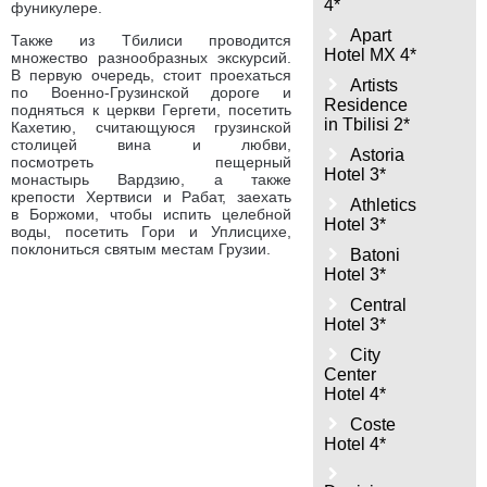
4*
фуникулере.
Apart
Также из Тбилиси проводится
Hotel MX 4*
множество разнообразных экскурсий.
В первую очередь, стоит проехаться
Artists
по Военно-Грузинской дороге и
Residence
подняться к церкви Гергети, посетить
in Tbilisi 2*
Кахетию, считающуюся грузинской
столицей вина и любви,
Astoria
посмотреть пещерный
Hotel 3*
монастырь Вардзию, а также
крепости Хертвиси и Рабат, заехать
Athletics
в Боржоми, чтобы испить целебной
Hotel 3*
воды, посетить Гори и Уплисцихе,
поклониться святым местам Грузии.
Batoni
Hotel 3*
Central
Hotel 3*
City
Center
Hotel 4*
Coste
Hotel 4*