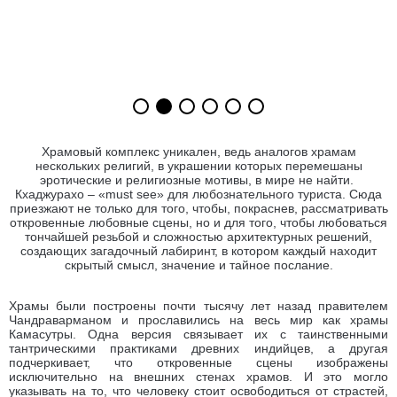
Храмовый комплекс уникален, ведь аналогов храмам
нескольких религий, в украшении которых перемешаны
эротические и религиозные мотивы, в мире не найти.
Кхаджурахо – «must see» для любознательного туриста. Сюда
приезжают не только для того, чтобы, покраснев, рассматривать
откровенные любовные сцены, но и для того, чтобы любоваться
тончайшей резьбой и сложностью архитектурных решений,
создающих загадочный лабиринт, в котором каждый находит
скрытый смысл, значение и тайное послание.
Храмы были построены почти тысячу лет назад правителем
Чандраварманом и прославились на весь мир как храмы
Камасутры. Одна версия связывает их с таинственными
тантрическими практиками древних индийцев, а другая
подчеркивает, что откровенные сцены изображены
исключительно на внешних стенах храмов. И это могло
указывать на то, что человеку стоит освободиться от страстей,