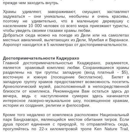
прежде чем заходить внутрь.
Храмы удивляют, завораживают, смущают, заставляют
задуматься – они уникальны, необычны и очень красивы,
поэтому не удивительно, что в маленькую деревушку с
населением 10 000 человек со всего мира приезжают туристы,
чтобы увидеть своими глазами храмы любви.
Добраться сюда можно на поезде из Дели или на самолетах
местных авиалиний, вылетающих из Дели, Мумбая и Варанаси.
Аэропорт находится в 5 километрах от достопримечательности.
Достопримечательности Каджурахо
Главной достопримечательностью Кхаджурахо, разумеется,
является храмовый комплекс любви. Сохранившиеся храмы
разделены на три группы: западную (вход платный - $5),
восточную и южную (посещение бесплатное). Билет в
западную группу храмов предоставляет возможность посетить
Археологический музей, расположенный в непосредственной
близости от комплекса. Рекомендуем Вам остаться здесь до
вечера, ведь с наступлением сумерек здесь начинается
интересное лазерно-музыкальное шоу, посвященное храмам,
истории их создания, религии и философии.
Кроме того недалеко от комплекса расположен Национальный
парк Бандхавгарх, являющийся местом обитания тигров. Если
душа просит единения с природой, то отправляйтесь сюда,
прогуляйтесь по 22-х километровой тропе Ken Nature Trail,