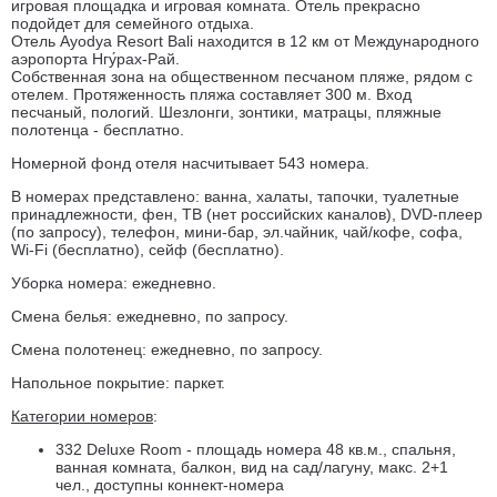
игровая площадка и игровая комната. Отель прекрасно
подойдет для семейного отдыха.
Отель Ayodya Resort Bali находится в 12 км от Международного
аэропорта Нгу́рах-Рай.
Собственная зона на общественном песчаном пляже, рядом с
отелем. Протяженность пляжа составляет 300 м. Вход
песчаный, пологий. Шезлонги, зонтики, матрацы, пляжные
полотенца - бесплатно.
Номерной фонд отеля насчитывает 543 номера.
В номерах представлено: ванна, халаты, тапочки, туалетные
принадлежности, фен, ТВ (нет российских каналов), DVD-плеер
(по запросу), телефон, мини-бар, эл.чайник, чай/кофе, софа,
Wi-Fi (бесплатно), сейф (бесплатно).
Уборка номера: ежедневно.
Смена белья: ежедневно, по запросу.
Смена полотенец: ежедневно, по запросу.
Напольное покрытие: паркет.
Категории номеров
:
332 Deluxe Room - площадь номера 48 кв.м., спальня,
ванная комната, балкон, вид на сад/лагуну, макс. 2+1
чел., доступны коннект-номера