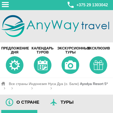
+375 29 1303042
МИНСК
ПРЕДЛОЖЕНИЕ
КАЛЕНДАРЬ
ЭКСКУРСИОННЫЕ
ЭКСКЛЮЗИВ
ул. Леонида Беды, 45-547
ДНЯ
ТУРОВ
ТУРЫ
смотреть на карте
МИНСК
Турагентство Coral Travel
ул. Притыцкого 156/1 пом.37
ул. Скрыганова 4б пом.487
смотреть на карте
Все страны
Индонезия
Нуса Дуа (о. Бали)
Ayodya Resort 5*
О СТРАНЕ
ТУРЫ