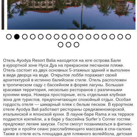
Отель Ayodya Resort Baliа находится на юге острова Бали
в курортной зоне Нуса Дуа на прекрасном песчаном пляже.
Отель состоит из двух основных 5-этажных зданий и выполнен
в виде дворца на воде. Открытое лобби поражает своей
архитектурой в истинно балийском стиле. Отель расположен
в тропическом саду с бассейном в форме лагуны. Большая
красивая территория, несколько ресторанов с различными
кухнями мира. Номера просторные, есть отдельная клубная
зона для туристов, предпочитающих спокойный отдых. Особая
гордость отеля — шикарный пляж с белым песком. В курортном
отеле Ayodya Bali работают рестораны средиземноморской,
итальянской и японской кухни. В лаунж-баре Rama и на террасе
подаются коктейли, а в баре у бассейна Surfer’s Corner гостям
предложат легкие закуски. Гости смогут позаниматься в фитнес-
центре и пройти сеанс расслабляющего массажа в спа-салоне.
Также в отеле есть площадка для пляжного волейбола, детская