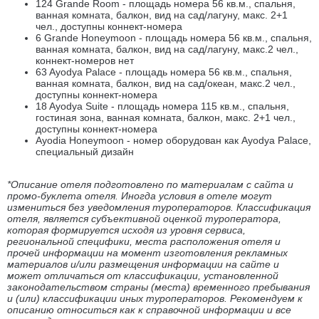
124 Grande Room - площадь номера 56 кв.м., спальня,
ванная комната, балкон, вид на сад/лагуну, макс. 2+1
чел., доступны коннект-номера
6 Grande Honeymoon - площадь номера 56 кв.м., спальня,
ванная комната, балкон, вид на сад/лагуну, макс.2 чел.,
коннект-номеров нет
63 Ayodya Palace - площадь номера 56 кв.м., спальня,
ванная комната, балкон, вид на сад/океан, макс.2 чел.,
доступны коннект-номера
18 Ayodya Suite - площадь номера 115 кв.м., спальня,
гостиная зона, ванная комната, балкон, макс. 2+1 чел.,
доступны коннект-номера
Ayodia Honeymoon - номер оборудован как Ayodya Palace,
специальный дизайн
*Описание отеля подготовлено по материалам с сайта и
промо-буклета отеля. Иногда условия в отеле могут
измениться без уведомления туроператоров. Классификация
отеля, является субъективной оценкой туроператора,
которая формируется исходя из уровня сервиса,
региональной специфики, места расположения отеля и
прочей информации на момент изготовления рекламных
материалов и/или размещения информации на сайте и
может отличаться от классификации, установленной
законодательством страны (места) временного пребывания
и (или) классификации иных туроператоров. Рекомендуем к
описанию относиться как к справочной информации и все