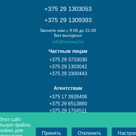
+375 29 1303053
+375 29 1309393
Звоните нам с 9:00 до 21:00
Без выходных
info@anyway.by
Частным лицам
+375 29 3733030
+375 29 1303042
+375 29 3300443
Агентствам
+375 17 3926406
+375 29 6513880
+375 29 1704511
Этот сайт
льзует файлы
Турагентство Coral travel
ookies для
Принять
Отклонить
Настро
+375 17 3009393
улучшения