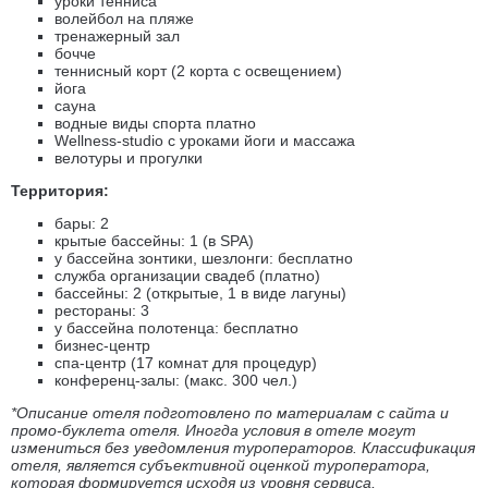
уроки тенниса
волейбол на пляже
тренажерный зал
бочче
теннисный корт (2 корта с освещением)
йога
сауна
водные виды спорта платно
Wellness-studio с уроками йоги и массажа
велотуры и прогулки
Территория:
бары: 2
крытые бассейны: 1 (в SPA)
у бассейна зонтики, шезлонги: бесплатно
служба организации свадеб (платно)
бассейны: 2 (открытые, 1 в виде лагуны)
рестораны: 3
у бассейна полотенца: бесплатно
бизнес-центр
спа-центр (17 комнат для процедур)
конференц-залы: (макс. 300 чел.)
*Описание отеля подготовлено по материалам с сайта и
промо-буклета отеля. Иногда условия в отеле могут
измениться без уведомления туроператоров. Классификация
отеля, является субъективной оценкой туроператора,
которая формируется исходя из уровня сервиса,