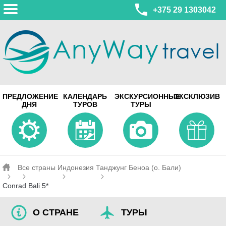
+375 29 1303042
МИНСК
ПРЕДЛОЖЕНИЕ
КАЛЕНДАРЬ
ЭКСКУРСИОННЫЕ
ЭКСКЛЮЗИВ
ул. Леонида Беды, 45-547
ДНЯ
ТУРОВ
ТУРЫ
смотреть на карте
МИНСК
Турагентство Coral Travel
ул. Притыцкого 156/1 пом.37
ул. Скрыганова 4б пом.487
смотреть на карте
Все страны
Индонезия
Танджунг Беноа (о. Бали)
Conrad Bali 5*
О СТРАНЕ
ТУРЫ