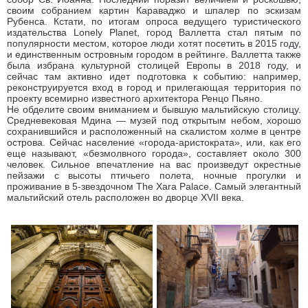
своим собранием картин Караваджо и шпалер по эскизам
Рубенса. Кстати, по итогам опроса ведущего туристического
издательства Lonely Planet, город Валлетта стал пятым по
популярности местом, которое люди хотят посетить в 2015 году,
и единственным островным городом в рейтинге. Валлетта также
была избрана культурной столицей Европы в 2018 году, и
сейчас там активно идет подготовка к событию: например,
реконструируется вход в город и прилегающая территория по
проекту всемирно известного архитектора Ренцо Пьяно.
Не обделите своим вниманием и бывшую мальтийскую столицу.
Средневековая Мдина — музей под открытым небом, хорошо
сохранившийся и расположенный на скалистом холме в центре
острова. Сейчас население «города-аристократа», или, как его
еще называют, «безмолвного города», составляет около 300
человек. Сильное впечатление на вас произведут окрестные
пейзажи с высоты птичьего полета, ночные прогулки и
проживание в 5-звездочном The Xara Palace. Самый элегантный
мальтийский отель расположен во дворце XVII века.