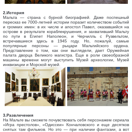
2.История
Мальта — страна с бурной биографией. Даже поспешный
пересказ ее 7000-летней истории поразит количеством событий
и громких имен: в их числе и апостол Павел, оказавшийся на
острове в результате кораблекрушения, и захвативший Мальту
по пути в Египет Наполеон, и Черчилль с Рузвельтом,
встречавшиеся здесь в 1945 году. Но, пожалуй, самые
популярные персоны — рыцари Мальтийского ордена.
Представление о том, как они выглядели, дает Оружейная
палата дворца Великого магистра. Еще в роли своеобразной
машины времени могут выступить Музей археологии, Музей
инквизиции и Морской музей.
3.Развлечения
На Мальте вы сможете почувствовать себя персонажем сериала
«Игра престолов», «Одиссеи» Кончаловского и еще десятков
снятых там фильмов. Но это — при наличии фантазии, а вот