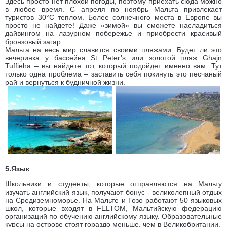
Здесь просто нет плохой погоды, поэтому приехать сюда можно
в любое время. С апреля по ноябрь Мальта привлекает
туристов 30°C теплом. Более солнечного места в Европе вы
просто не найдете! Даже «зимой» вы сможете насладиться
дайвингом на лазурном побережье и приобрести красивый
бронзовый загар.
Мальта на весь мир славится своими пляжами. Будет ли это
вечеринка у бассейна St Peter’s или золотой пляж Ghajn
Tuffieha – вы найдете тот, который подойдет именно вам. Тут
только одна проблема – заставить себя покинуть это песчаный
рай и вернуться к будничной жизни.
5.Язык
Школьники и студенты, которые отправляются на Мальту
изучать английский язык, получают бонус - великолепный отдых
на Средиземноморье. На Мальте и Гозо работают 50 языковых
школ, которые входят в FELTOM, Мальтийскую федерацию
организаций по обучению английскому языку. Образовательные
курсы на острове стоят гораздо меньше, чем в Великобритании.