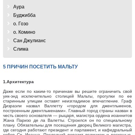
Аура
Буджибба
о. Гозо
о. Комино
Сан Джулианс
Слима
5 ПРИЧИН ПОСЕТИТЬ МАЛЬТУ
1.Архитектура
Даже если по каким-то причинам вы решите ограничить свой
уик-энд исключительно столицей Мальты, прогулки по ее
старинным улицам оставят неизгладимое впечатление. Граф
Дизраэли назвал Валлетту «городом для джентльменов,
построенным джентльменами». Главный город страны назван в
честь своего основателя — рыцаря, магистра ордена иоаннитов
Жана Паризо де ла Валетты. Строился он по специальному
плану. Обязательны для посещения дворец Великого магистра,
где сегодня работают президент и парламент, и кафедральный
собор Св. Иоанна. Последний поразит величием и роскошью,