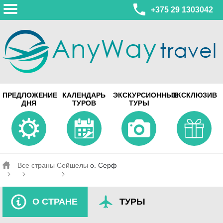
+375 29 1303042
МИНСК
ПРЕДЛОЖЕНИЕ
КАЛЕНДАРЬ
ЭКСКУРСИОННЫЕ
ЭКСКЛЮЗИВ
ул. Леонида Беды, 45-547
ДНЯ
ТУРОВ
ТУРЫ
смотреть на карте
МИНСК
Турагентство Coral Travel
ул. Притыцкого 156/1 пом.37
ул. Скрыганова 4б пом.487
смотреть на карте
Все страны
Сейшелы
о. Серф
О СТРАНЕ
ТУРЫ