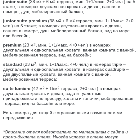
junior suite
(38 м
2
+ 6 м
2
терраса, мин. 1+1/макс. 2+0 чел.) на 5
этаже; в номерах двуспальная кровать и диван, ванная в
номере, душ, мебелированный балкон;
junior suite premium
(38 м
2
+ 6 м
2
терраса, мин. 1+1/макс. 2+0
чел.) на 5 этаже; в номерах двуспальная кровать и диван,
ванная в номере, душ, мебелированный балкон, вид на море
или бассейн;
premium
(23 м
2
, мин. 1+1/макс. 4+0 чел.) в номерах
двуспальная и односпальная кровати, ванная комната с ванной,
мебелированная терраса, вид на бассейн;
standard
(23 м
2
, мин. 1+1/макс. 4+0 чел.) в номерах triple –
двуспальная и односпальная кровати, в номерах quadruple –
две двуспальные кровати, ванная комната с ванной,
мебелированная терраса;
suite lumiere
(42 м
2
+ 15м
2
терраса, 2+0 чел.) в номерах
двуспальная кровать и диван, вода и туалетные
принадлежности по приезду, халаты и тапочки, меблированная
терраса, вид на бассейн или море.
Есть номера для людей с ограниченными возможностями
передвижения.
*Описание отеля подготовлено по материалам с сайта и
промо-буклета отеля. Иногда условия в отеле могут