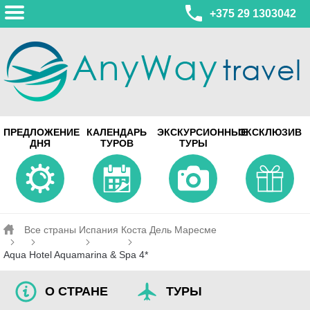
+375 29 1303042
МИНСК
ПРЕДЛОЖЕНИЕ
КАЛЕНДАРЬ
ЭКСКУРСИОННЫЕ
ЭКСКЛЮЗИВ
ул. Леонида Беды, 45-547
ДНЯ
ТУРОВ
ТУРЫ
смотреть на карте
МИНСК
Турагентство Coral Travel
ул. Притыцкого 156/1 пом.37
ул. Скрыганова 4б пом.487
смотреть на карте
Все страны
Испания
Коста Дель Маресме
Aqua Hotel Aquamarina & Spa 4*
О СТРАНЕ
ТУРЫ