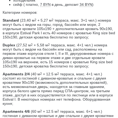
холодильник
сейф ( платно,
7 BYN
в день, депозит
34 BYN
)
Категории номеров:
Standard
(23,40 м
2
+ 5,27 м
2
терраса, макс. 3+1 чел.) номера
могут быть с видом на горы, город, бассейн или море, 2
отдельные кровати 105x190 + дополнительная кровать 90x190,
в корпусе Estival Park I есть 40 номеров с кроватью King size bed
150х190, детская кроватка бесплатно по запросу;
Duplex
(27,52 м
2
+ 5,58 м
2
терраса, макс. 4+1 чел.) номера
могут быть с видом на бассейн или сад, расположены на
первом этаже корпусов отеля I, II и III, двухуровневые номера с
диван-кроватью на первом этаже и две отдельные кровати
105x190 на верхнем, есть 15 номеров с кроватью King size bed
150х190, детская кроватка бесплатно по запросу;
Apartments 2/4
(40 м
2
+ 12.5 м
2
терраса, макс. 4+1 чел.)
состоят из гостиной с диваном-кроватью и спальни с двумя
кроватями 90x190 (возможность дополнительных кроватей),
есть межкомнатная дверь; находятся за главным зданием,
корпуса белого цвета прямо перед СПА-центром, на третьем
этаже, доступ в них осуществляется по лестнице или в корпусе
Estival I. В некоторых номерах нет телефона. Оборудованная
кухня;
Apartments 4/6
(60 м
2
+ 12.5 м
2
терраса, макс. 6+1 чел.)
гостиная с диваном-кроватью и две спальни с двумя кроватями