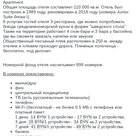
Apartment.
Общая площадь отеля составляет 110 000 кв.м. Отель был
построен в 1989 году, реновирован в 2018 году (номера Junior
Suite блока I).
К услугам гостей отеля 3 ресторана, где можно попробовать
блюда средиземноморской кухни в форме "шведского стола".
Также на территории работают 4 снэк-бара и 3 бара у бассейна,
где вы сможете заказать напитки или закуски.
Общественный песчаный пляж расположен в 250 м, между
отелем и пляжем проходит дорога. Пляжные полотенца -
бесплатно, под депозит.
Номерной фонд отеля насчитывает 899 номеров.
В номерах представлено:
ванна/душ
фен
центральный кондиционер
ТВ (есть русскоязычные телеканалы)
телефон
Wi-Fi (бесплатный - не более 0.5 МБ с телефона или
платный пакет:
1 день:
14 BYN
/ 1 устройство -
17 BYN
за 2 устройства,
3 дня:
28 BYN
/1 устройство -
34 BYN
за 2 устройства,
7 дней:
41 BYN
/1 устройство -
48 BYN
за 2 устройства.
балкон