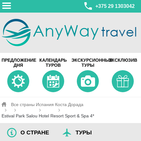
+375 29 1303042
МИНСК
ПРЕДЛОЖЕНИЕ
КАЛЕНДАРЬ
ЭКСКУРСИОННЫЕ
ЭКСКЛЮЗИВ
ул. Леонида Беды, 45-547
ДНЯ
ТУРОВ
ТУРЫ
смотреть на карте
МИНСК
Турагентство Coral Travel
ул. Притыцкого 156/1 пом.37
ул. Скрыганова 4б пом.487
смотреть на карте
Все страны
Испания
Коста Дорада
Estival Park Salou Hotel Resort Sport & Spa 4*
О СТРАНЕ
ТУРЫ