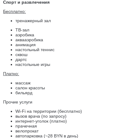
Спорт и развлечения
Бесплатно:
тренажерный зал
ТВ-зал
аэробика
аквааэробика
анимация
настольный теннис
сквош
дартс
настольные игры
Платно:
массаж
салон красоты
бильярд
Прочие услуги
Wi-Fi на территории (бесплатно)
вызов врача (по запросу)
интернет-уголок (платно)
прачечная
велопрокат
автопарковка (~
28 BYN
в день)