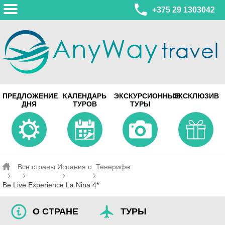
+375 29 1303042
МИНСК
ПРЕДЛОЖЕНИЕ
КАЛЕНДАРЬ
ЭКСКУРСИОННЫЕ
ЭКСКЛЮЗИВ
ул. Леонида Беды, 45-547
ДНЯ
ТУРОВ
ТУРЫ
смотреть на карте
МИНСК
Турагентство Coral Travel
ул. Притыцкого 156/1 пом.37
ул. Скрыганова 4б пом.487
смотреть на карте
Все страны
Испания
о. Тенерифе
Be Live Experience La Nina 4*
О СТРАНЕ
ТУРЫ