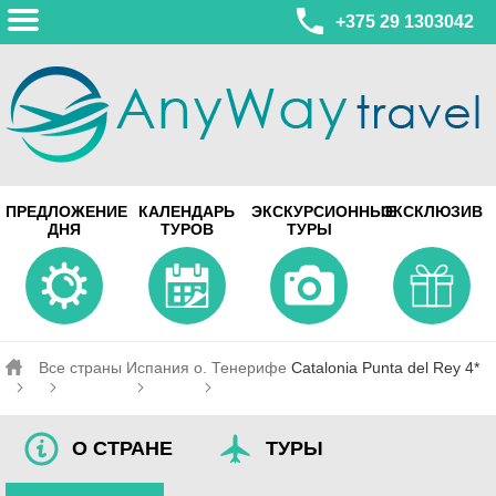
+375 29 1303042
МИНСК
ПРЕДЛОЖЕНИЕ
КАЛЕНДАРЬ
ЭКСКУРСИОННЫЕ
ЭКСКЛЮЗИВ
ул. Леонида Беды, 45-547
ДНЯ
ТУРОВ
ТУРЫ
смотреть на карте
МИНСК
Турагентство Coral Travel
ул. Притыцкого 156/1 пом.37
ул. Скрыганова 4б пом.487
смотреть на карте
Все страны
Испания
о. Тенерифе
Catalonia Punta del Rey 4*
О СТРАНЕ
ТУРЫ