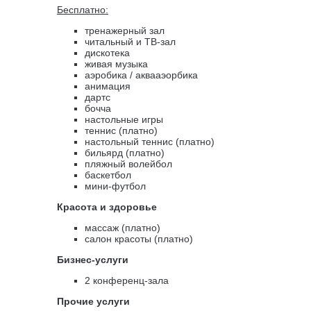
Бесплатно:
тренажерный зал
читальный и ТВ-зал
дискотека
живая музыка
аэробика / аквааэорбика
анимация
дартс
бочча
настольные игры
теннис (платно)
настольный теннис (платно)
бильярд (платно)
пляжный волейбол
баскетбол
мини-футбол
Красота и здоровье
массаж (платно)
салон красоты (платно)
Бизнес-услуги
2 конференц-зала
Прочие услуги