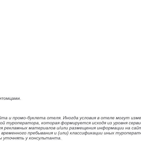
итомцами.
йта и промо-буклета отеля. Иногда условия в отеле могут изм
ой туроператора, которая формируется исходя из уровня серви
ия рекламных материалов и/или размещения информации на сай
временного пребывания и (или) классификации иных туроперато
сы уточнять у консультанта.