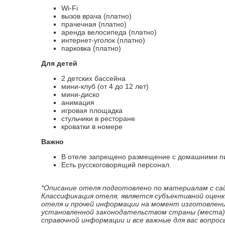
Wi-Fi
вызов врача (платно)
прачечная (платно)
аренда велосипеда (платно)
интернет-уголок (платно)
парковка (платно)
Для детей
2 детских бассейна
мини-клуб (от 4 до 12 лет)
мини-диско
анимация
игровая площадка
стульчики в ресторане
кроватки в номере
Важно
В отеле запрещено размещение с домашними п
Есть русскоговорящий персонал.
*Описание отеля подготовлено по материалам с са
Классификация отеля, является субъективной оценк
отеля и прочей информации на момент изготовлен
установленной законодательством страны (места) 
справочной информации и все важные для вас вопро