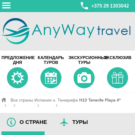
+375 29 1303042
МИНСК
ПРЕДЛОЖЕНИЕ
КАЛЕНДАРЬ
ЭКСКУРСИОННЫЕ
ЭКСКЛЮЗИВ
ул. Леонида Беды, 45-547
ДНЯ
ТУРОВ
ТУРЫ
смотреть на карте
МИНСК
Турагентство Coral Travel
ул. Притыцкого 156/1 пом.37
ул. Скрыганова 4б пом.487
смотреть на карте
Все страны
Испания
о. Тенерифе
H10 Tenerife Playa 4*
О СТРАНЕ
ТУРЫ