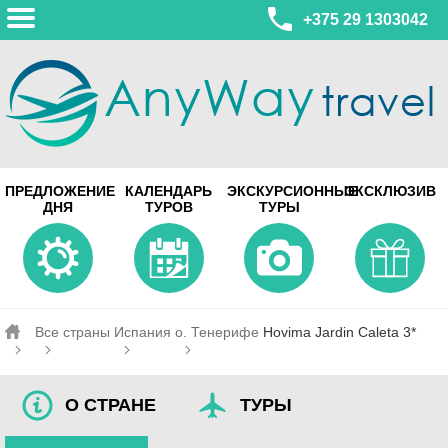
+375 29 1303042
МИНСК
ПРЕДЛОЖЕНИЕ
КАЛЕНДАРЬ
ЭКСКУРСИОННЫЕ
ЭКСКЛЮЗИВ
ул. Леонида Беды, 45-547
ДНЯ
ТУРОВ
ТУРЫ
смотреть на карте
МИНСК
Турагентство Coral Travel
ул. Притыцкого 156/1 пом.37
ул. Скрыганова 4б пом.487
смотреть на карте
Все страны
Испания
о. Тенерифе
Hovima Jardin Caleta 3*
О СТРАНЕ
ТУРЫ