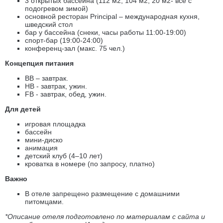
3 открытых бассейна (112 м2, 104 м2, 20 м2- все с
подогревом зимой)
основной ресторан Principal – международная кухня,
шведский стол
бар у бассейна (снеки, часы работы 11:00-19:00)
спорт-бар (19:00-24:00)
конференц-зал (макс. 75 чел.)
Концепция питания
BB – завтрак.
HB - завтрак, ужин.
FB - завтрак, обед, ужин.
Для детей
игровая площадка
бассейн
мини-диско
анимация
детский клуб (4–10 лет)
кроватка в номере (по запросу, платно)
Важно
В отеле запрещено размещение с домашними
питомцами.
*Описание отеля подготовлено по материалам с сайта и