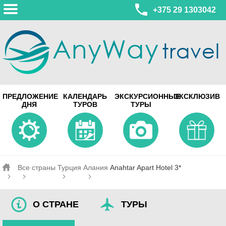
+375 29 1303042
МИНСК
ПРЕДЛОЖЕНИЕ
КАЛЕНДАРЬ
ЭКСКУРСИОННЫЕ
ЭКСКЛЮЗИВ
ул. Леонида Беды, 45-547
ДНЯ
ТУРОВ
ТУРЫ
смотреть на карте
МИНСК
Турагентство Coral Travel
ул. Притыцкого 156/1 пом.37
ул. Скрыганова 4б пом.487
смотреть на карте
Все страны
Турция
Алания
Anahtar Apart Hotel 3*
О СТРАНЕ
ТУРЫ