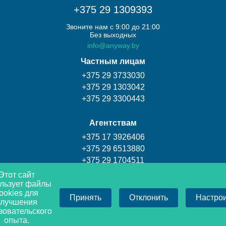
+375 29 1309393
Звоните нам с 9:00 до 21:00
Без выходных
info@anyway.by
Частным лицам
+375 29 3733030
+375 29 1303042
+375 29 3300443
Агентствам
+375 17 3926406
+375 29 6513880
+375 29 1704511
Этот сайт
льзует файлы
Турагентство Coral travel
ookies для
Принять
Отклонить
Настро
+375 17 3009393
улучшения
+375 29 1309393
зовательского
опыта.