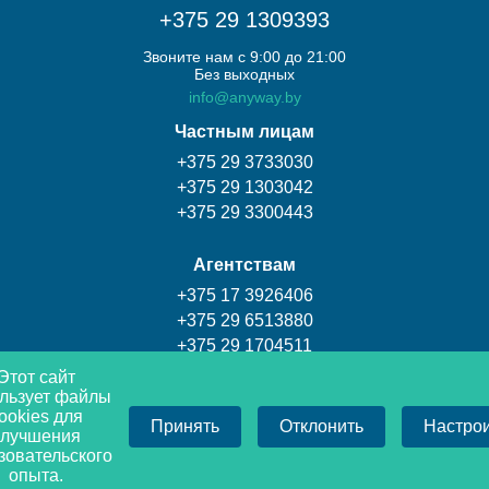
+375 29 1309393
Звоните нам с 9:00 до 21:00
Без выходных
info@anyway.by
Частным лицам
+375 29 3733030
+375 29 1303042
+375 29 3300443
Агентствам
+375 17 3926406
+375 29 6513880
+375 29 1704511
Этот сайт
льзует файлы
Турагентство Coral travel
ookies для
Принять
Отклонить
Настро
+375 17 3009393
улучшения
+375 29 1309393
зовательского
опыта.