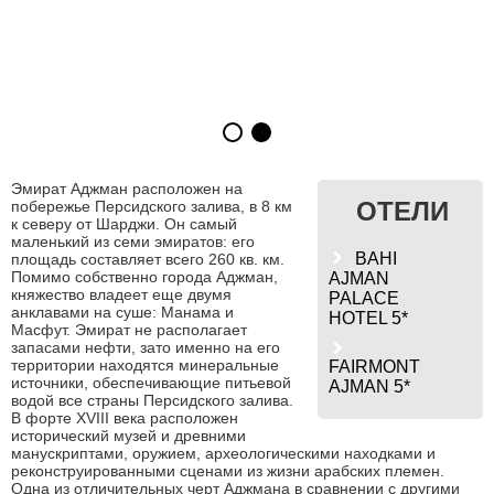
Эмират Аджман расположен на
ОТЕЛИ
побережье Персидского залива, в 8 км
к северу от Шарджи. Он самый
маленький из семи эмиратов: его
BAHI
площадь составляет всего 260 кв. км.
Помимо собственно города Аджман,
AJMAN
княжество владеет еще двумя
PALACE
анклавами на суше: Манама и
HOTEL 5*
Масфут. Эмират не располагает
запасами нефти, зато именно на его
территории находятся минеральные
FAIRMONT
источники, обеспечивающие питьевой
AJMAN 5*
водой все страны Персидского залива.
В форте XVIII века расположен
исторический музей и древними
манускриптами, оружием, археологическими находками и
реконструированными сценами из жизни арабских племен.
Одна из отличительных черт Аджмана в сравнении с другими