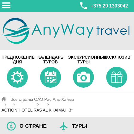
+375 29 1303042
МИНСК
ПРЕДЛОЖЕНИЕ
КАЛЕНДАРЬ
ЭКСКУРСИОННЫЕ
ЭКСКЛЮЗИВ
ул. Леонида Беды, 45-547
ДНЯ
ТУРОВ
ТУРЫ
смотреть на карте
МИНСК
Турагентство Coral Travel
ул. Притыцкого 156/1 пом.37
ул. Скрыганова 4б пом.487
смотреть на карте
Все страны
ОАЭ
Рас Аль-Хайма
ACTION HOTEL RAS AL KHAIMAH 3*
О СТРАНЕ
ТУРЫ