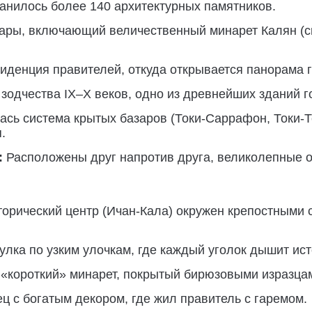
ранилось более 140 архитектурных памятников.
ры, включающий величественный минарет Калян (си
иденция правителей, откуда открывается панорама 
одчества IX–X веков, одно из древнейших зданий г
сь система крытых базаров (Токи-Саррафон, Токи-Т
.
:
Расположены друг напротив друга, великолепные 
торический центр (Ичан-Кала) окружен крепостными
лка по узким улочкам, где каждый уголок дышит ист
«короткий» минарет, покрытый бирюзовыми изразца
 с богатым декором, где жил правитель с гаремом.