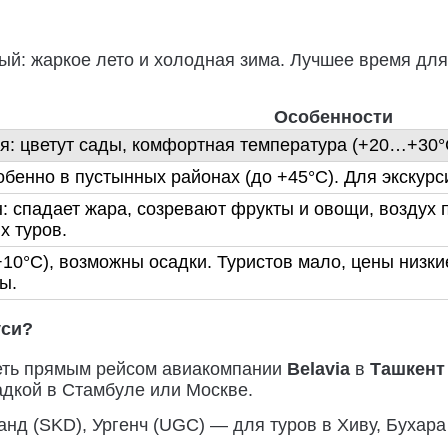
ный: жаркое лето и холодная зима. Лучшее время д
Особенности
: цветут сады, комфортная температура (+20…+30°C)
обенно в пустынных районах (до +45°C). Для экскурс
: спадает жара, созревают фрукты и овощи, воздух 
х туров.
0°C), возможны осадки. Туристов мало, цены низки
ы.
уси?
теть прямым рейсом авиакомпании
Belavia
в
Ташкент
адкой в Стамбуле или Москве.
нд (SKD), Ургенч (UGC) — для туров в Хиву, Бухара