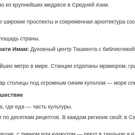
о из крупнейших медресе в Средней Азии.
где широкие проспекты и современная архитектура с
лощадь страны.
рати Имам:
Духовный центр Ташкента с библиотекой
йших метро в мире. Станции отделаны мрамором, г
р столицы под огромным синим куполом — море спе
ешествие
, где еда — часть культуры.
 по десяткам рецептов. В каждом регионе свой: в С
ящие, с тмином или кунжутом — пекут в тандыре и е