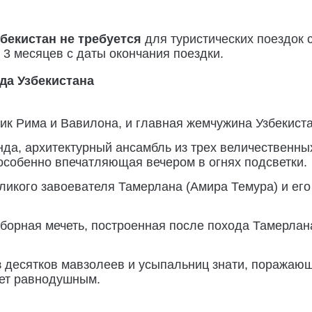
збекистан не требуется
для туристических поездок 
 3 месяцев с даты окончания поездки.
да Узбекистана
ик Рима и Вавилона, и главная жемчужина Узбекиста
а, архитектурный ансамбль из трех величественных
 особенно впечатляющая вечером в огнях подсветки.
икого завоевателя Тамерлана (Амира Темура) и его
борная мечеть, построенная после похода Тамерла
 десятков мавзолеев и усыпальниц знати, поражающи
яет равнодушным.