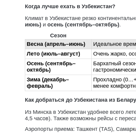
Когда лучше ехать в Узбекистан?
Климат в Узбекистане резко континенталь
июнь)
и
осень (сентябрь–октябрь)
.
Сезон
Весна (апрель–июнь)
Идеальное время
Лето (июль–август)
Очень жарко, ос
Осень (сентябрь–
Бархатный сезон
октябрь)
гастрономически
Зима (декабрь–
Прохладно (0…+1
февраль)
менее комфортн
Как добраться до Узбекистана из Белар
Из Минска в Узбекистан удобнее всего ле
4,5 часов). Также возможны рейсы с перес
Аэропорты приема: Ташкент (TAS), Самарка