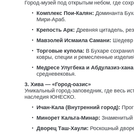
Город-музей под открытым небом, где сох
Комплекс Пои-Калян:
Доминанта Буха
Мири-Араб.
Крепость Арк:
Древняя цитадель, рез
Мавзолей Исмаила Самани:
Шедевр з
Торговые купола:
В Бухаре сохранила
ковры, специи и ремесленные изделия
Медресе Улугбека и Абдулазиз-хана
средневековья.
3. Хива — «Город-оазис»
Уникальный город-заповедник, где весь ис
наследия ЮНЕСКО.
Ичан-Кала (Внутренний город):
Прогу
Минорет Кальта-Минар:
Знаменитый 
Дворец Таш-Хаули:
Роскошный дворец