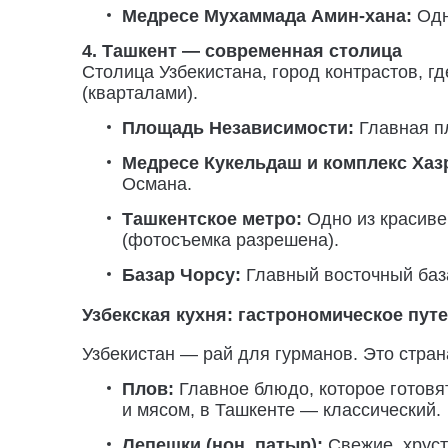
Медресе Мухаммада Амин-хана:
Одн
4. Ташкент — современная столица
Столица Узбекистана, город контрастов, 
(кварталами).
Площадь Независимости:
Главная п
Медресе Кукельдаш и комплекс Хаз
Османа.
Ташкентское метро:
Одно из красиве
(фотосъемка разрешена).
Базар Чорсу:
Главный восточный база
Узбекская кухня: гастрономическое пут
Узбекистан — рай для гурманов. Это страна
Плов:
Главное блюдо, которое готовят
и мясом, в Ташкенте — классический.
Лепешки (нон, патыр):
Свежие, хруст