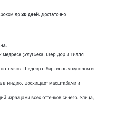
сроком до
30 дней
. Достаточно
на.
 медресе (Улугбека, Шер-Дор и Тилля-
 потомков. Шедевр с бирюзовым куполом и
на в Индию. Восхищает масштабами и
й изразцами всех оттенков синего. Улица,