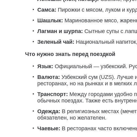
Самса:
Пирожки с мясом, луком и кур
Шашлык:
Маринованное мясо, жаренн
Лагман и шурпа:
Сытные супы с лапш
Зеленый чай:
Национальный напиток,
Что нужно знать перед поездкой
Язык:
Официальный — узбекский. Русс
Валюта:
Узбекский сум (UZS). Лучше 
ресторанах, но на рынках и в мелких 
Транспорт:
Между городами удобно п
обычных поездах. Также есть внутрен
Одежда:
В религиозных местах (мечет
обязателен, но желателен.
Чаевые:
В ресторанах часто включены