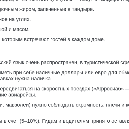
дючным жиром, запеченные в тандыре.
ое на углях.
ой и мясом.
 которым встречают гостей в каждом доме.
кий язык очень распространен, в туристической сфе
иметь при себе наличные доллары или евро для обм
лавках нужна наличка.
ередвигаться на скоростных поездах («Афросиаб» 
ние авиарейсы.
и, мавзолеи) нужно соблюдать скромность: плечи и
 в счет (5–10%). Гидам и водителям принято оставл