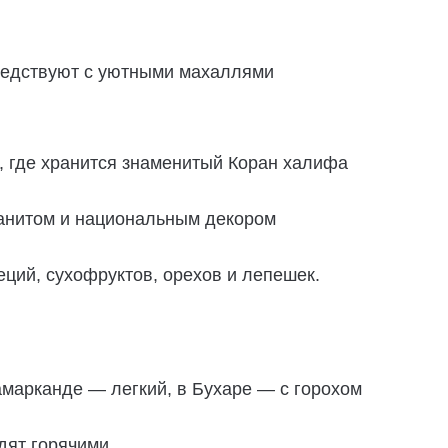
оседствуют с уютными махаллями
, где хранится знаменитый Коран халифа
ранитом и национальным декором
ций, сухофруктов, орехов и лепешек.
амарканде — легкий, в Бухаре — с горохом
дят горячими.