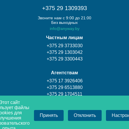
+375 29 1309393
Звоните нам с 9:00 до 21:00
Без выходных
info@anyway.by
Частным лицам
+375 29 3733030
+375 29 1303042
+375 29 3300443
Агентствам
+375 17 3926406
+375 29 6513880
+375 29 1704511
Этот сайт
льзует файлы
Турагентство Coral travel
ookies для
Принять
Отклонить
Настро
+375 17 3009393
улучшения
+375 29 1309393
зовательского
опыта.