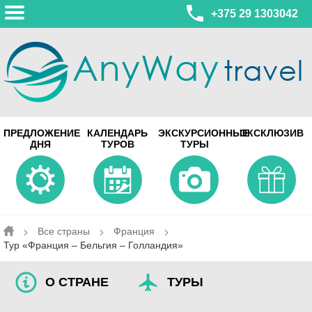
+375 29 1303042
МИНСК
ПРЕДЛОЖЕНИЕ
КАЛЕНДАРЬ
ЭКСКУРСИОННЫЕ
ЭКСКЛЮЗИВ
ул. Леонида Беды, 45-547
ДНЯ
ТУРОВ
ТУРЫ
смотреть на карте
МИНСК
Турагентство Coral Travel
ул. Притыцкого 156/1 пом.37
ул. Скрыганова 4б пом.487
смотреть на карте
Все страны
Франция
Тур «Франция – Бельгия – Голландия»
О СТРАНЕ
ТУРЫ