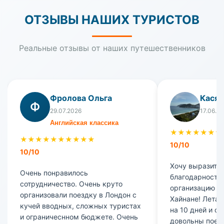
ОТЗЫВЫ НАШИХ ТУРИСТОВ
Реальные отзывы от наших путешественников
Фролова Ольга
Кася
Ф
29.07.2026
17.06.2
Английская классика
★
★
★
★
★
★
★
★
★
★
★
★
★
★
★
★
★
10/10
10/10
Хочу выразить
Очень понравилось
благодарность 
сотрудничество. Очень круто
организацию на
организовали поездку в Лондон с
Хайнане! Лета
кучей вводных, сложных туристах
на 10 дней и о
и ограничеснном бюджете. Очень
довольны поез