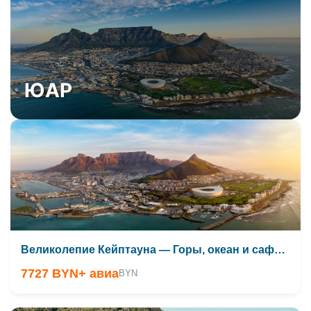
ЮАР
Великолепие Кейптауна — Горы, океан и сафари
7727 BYN
+ авиа
BYN