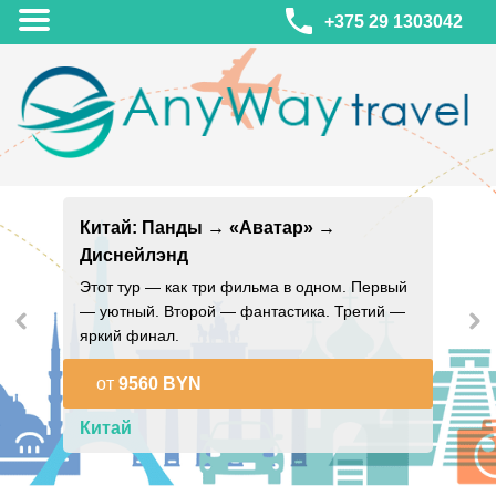
+375 29 1303042
МИНСК
ул. Леонида Беды, 45-547
Китай: Панды → «Аватар» →
смотреть на карте
Диснейлэнд
МИНСК
Турагентство Coral Travel
Этот тур — как три фильма в одном. Первый
ул. Притыцкого 156/1 пом.37
— уютный. Второй — фантастика. Третий —
ул. Скрыганова 4б пом.487
яркий финал.
смотреть на карте
от
9560 BYN
Китай