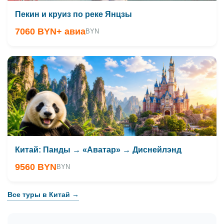
Пекин и круиз по реке Янцзы
7060 BYN
+ авиа
BYN
Китай: Панды → «Аватар» → Диснейлэнд
9560 BYN
BYN
Все туры в Китай →