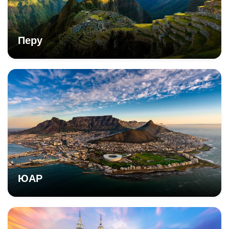
Перу
ЮАР