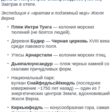
Завтрак в отеле.
Экспедиция к «вратам в подземный мир» Жюля
Верна
Пляж Интри Тунга
— колония морских
тюленей (не боятся людей).
Деревня
Будир
—
Черная церковь
XVIII века
среди лавового поля.
Утесы
Арнарстапи
— колонии морских птиц.
Дьюпалоунсандур
— пляж черных камней со
скалами причудливых форм.
Национальный парк:
вулкан
Снайфедльсйёкюдль
(последнее
извержение ~1750 лет назад) — один из 7
энергетических центров Земли, вдохновивший
Жюля Верна.
Киркьюфедль
— конусообразная гора, самая