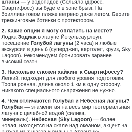
штаны
— у водопадов (Сельяландфосс,
Свартифосс) вы будете в зоне брызг. На
бриллиантовом пляже ветрено даже летом. Берите
треккинговые ботинки с протектором.
2. Какие опции я могу оплатить на месте?
Лодка
Зодиак
в лагуне Йокульсаурлоун,
посещение
Голубой лагуны
(2 часа) и любые
экскурсии в день 6 (суперджип, вертолет, круиз, Sky
Lagoon). Рекомендуем бронировать заранее —
высокий сезон.
3. Насколько сложен хайкинг к Свартифоссу?
Легкий, подходит для любого уровня подготовки.
Тропа ровная, длина около 1 км в одну сторону.
Никакого специального снаряжения не нужно.
4. Чем отличаются Голубая и Небесная лагуны?
Голубая
— знаменитая на весь мир геотермальная
лагуна с целебной водой (силика,
минералы).
Небесная (Sky Lagoon)
— более
новая, находится на скале над океаном, акцент на
ритуал из 7 шагов и виды на Атлантику.