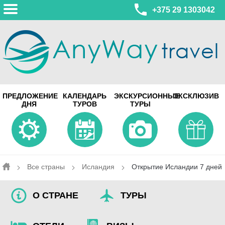
+375 29 1303042
МИНСК
ПРЕДЛОЖЕНИЕ
КАЛЕНДАРЬ
ЭКСКУРСИОННЫЕ
ЭКСКЛЮЗИВ
ул. Леонида Беды, 45-547
ДНЯ
ТУРОВ
ТУРЫ
смотреть на карте
МИНСК
Турагентство Coral Travel
ул. Притыцкого 156/1 пом.37
ул. Скрыганова 4б пом.487
смотреть на карте
Все страны
Исландия
Открытие Исландии 7 дней
О СТРАНЕ
ТУРЫ