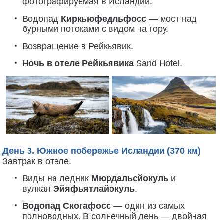
фотографируемая в Исландии.
Водопад
Киркьюфедльфосс
— мост над
бурными потоками с видом на гору.
Возвращение в Рейкьявик.
Ночь в отеле Рейкьявика
Sand Hotel.
День 3. Южное побережье Исландии (370 км)
Завтрак в отеле.
Виды на ледник
Мюрдальсйокуль
и
вулкан
Эйяфьятлайокуль
.
Водопад Скогафосс
— один из самых
полноводных. В солнечный день — двойная