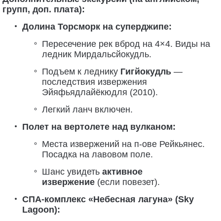
групп, доп. плата):
Долина Торсморк на суперджипе:
Пересечение рек вброд на 4×4. Виды на
ледник Мирдальсйокудль.
Подъем к леднику
Гигйокудль
—
последствия извержения
Эйяфьядлайёкюдля (2010).
Легкий ланч включен.
Полет на вертолете над вулканом:
Места извержений на п-ове Рейкьянес.
Посадка на лавовом поле.
Шанс увидеть
активное
извержение
(если повезет).
СПА-комплекс «Небесная лагуна» (Sky
Lagoon):