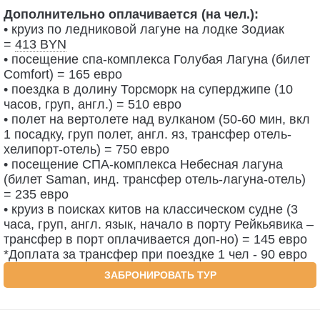
Дополнительно оплачивается (на чел.):
• круиз по ледниковой лагуне на лодке Зодиак
=
413 BYN
• посещение спа-комплекса Голубая Лагуна (билет
Comfort) = 165
евро
• поездка в долину Торсморк на суперджипе (10
часов, груп, англ.) = 510
евро
• полет на вертолете над вулканом (50-60 мин, вкл
1 посадку, груп полет, англ. яз,
трансфер отель-
хелипорт-отель) = 750
евро
• посещение СПА-комплекса Небесная лагуна
(билет Saman, инд. трансфер отель-лагуна-отель)
= 235
евро
• круиз в поисках китов на классическом судне (3
часа, груп, англ. язык, начало в
порту Рейкьявика –
трансфер в порт оплачивается доп-но) = 145
евро
*Доплата за трансфер при поездке 1 чел - 90
евро
ЗАБРОНИРОВАТЬ ТУР