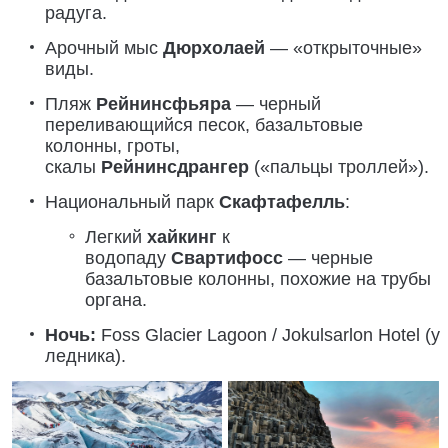
радуга.
Арочный мыс
Дюрхолаей
— «открыточные»
виды.
Пляж
Рейнинсфьяра
— черный
переливающийся песок, базальтовые
колонны, гроты,
скалы
Рейнинсдрангер
(«пальцы троллей»).
Национальный парк
Скафтафелль
:
Легкий
хайкинг
к
водопаду
Свартифосс
— черные
базальтовые колонны, похожие на трубы
органа.
Ночь:
Foss Glacier Lagoon / Jokulsarlon Hotel (у
ледника).