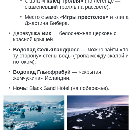
Скала
«Палец Тролля»
(по легенде —
окаменевший тролль на рассвете).
Место съемок
«Игры престолов»
и клипа
Джастина Бибера.
Деревушка
Вик
— белоснежная церковь с
красной крышей.
Водопад Сельяландфосс
— можно зайти «по
ту сторону» стены воды (тропа между скалой и
потоком).
Водопад Гльюфрабуй
— «скрытая
жемчужина» Исландии.
Ночь:
Black Sand Hotel (на побережье).