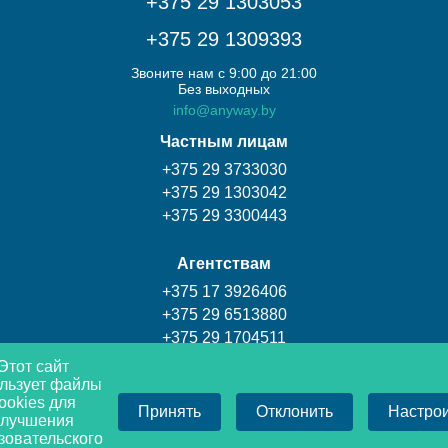
+375 29 1303053
+375 29 1309393
Звоните нам с 9:00 до 21:00
Без выходных
info@anyway.by
Частным лицам
+375 29 3733030
+375 29 1303042
+375 29 3300443
Агентствам
+375 17 3926406
+375 29 6513880
+375 29 1704511
Этот сайт
льзует файлы
Турагентство Coral travel
ookies для
Принять
Отклонить
Настро
+375 17 3009393
улучшения
+375 29 1309393
зовательского