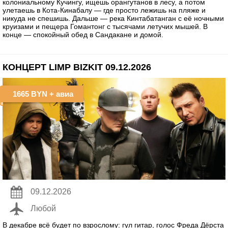
колониальному Кучингу, ищешь орангутанов в лесу, а потом
улетаешь в Кота-Кинабалу — где просто лежишь на пляже и
никуда не спешишь. Дальше — река Кинтабатанган с её ночными
круизами и пещера Гомантонг с тысячами летучих мышей. В
конце — спокойный обед в Сандакане и домой.
КОНЦЕРТ LIMP BIZKIT 09.12.2026
1665 BYN
+ авиа
09.12.2026
Любой
В декабре всё будет по взрослому: гул гитар, голос Фреда Дёрста