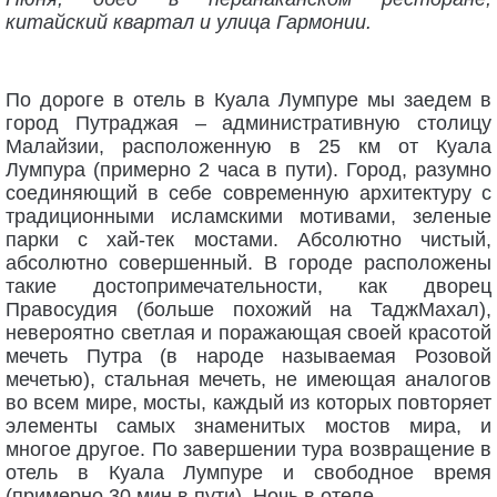
китайский квартал и улица Гармонии.
По дороге в отель в Куала Лумпуре мы заедем в
город Путраджая – административную столицу
Малайзии, расположенную в 25 км от Куала
Лумпура (примерно 2 часа в пути). Город, разумно
соединяющий в себе современную архитектуру с
традиционными исламскими мотивами, зеленые
парки с хай-тек мостами. Абсолютно чистый,
абсолютно совершенный. В городе расположены
такие достопримечательности, как дворец
Правосудия (больше похожий на ТаджМахал),
невероятно светлая и поражающая своей красотой
мечеть Путра (в народе называемая Розовой
мечетью), стальная мечеть, не имеющая аналогов
во всем мире, мосты, каждый из которых повторяет
элементы самых знаменитых мостов мира, и
многое другое. По завершении тура возвращение в
отель в Куала Лумпуре и свободное время
(примерно 30 мин в пути). Ночь в отеле.