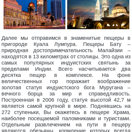
Далее мы отправимся в знаменитые пещеры в
пригороде Куала Лумпура. Пещеры Бату –
природная достопримечательность Малайзии –
находятся в 13 километрах от столицы. Это одна из
самых популярных индуистских святынь за
пределами Индии. Всего насчитывается два
десятка пещер в комплексе. На фоне
величественных гор поражает воображение
золотая статуя индуистского бога Муругана –
вечного борца за мир и справедливость.
Построенная в 2006 году, статуя высотой 42,7 м
является самой крупной в мире. Поднявшись на
272 ступеньки, Вы окажетесь в пещере Храма,
наиболее посещаемой паломниками и туристами.
Отдельным развлечением на пути в пещеру
являются обезьяны, кормление которых всегда