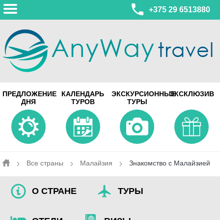
+375 29 6513880
МИНСК
ПРЕДЛОЖЕНИЕ
КАЛЕНДАРЬ
ЭКСКУРСИОННЫЕ
ЭКСКЛЮЗИВ
ул. Леонида Беды, 45-547
ДНЯ
ТУРОВ
ТУРЫ
смотреть на карте
МИНСК
Турагентство Coral Travel
ул. Притыцкого 156/1 пом.37
ул. Скрыганова 4б пом.487
смотреть на карте
Все страны
Малайзия
Знакомство с Малайзией
О СТРАНЕ
ТУРЫ