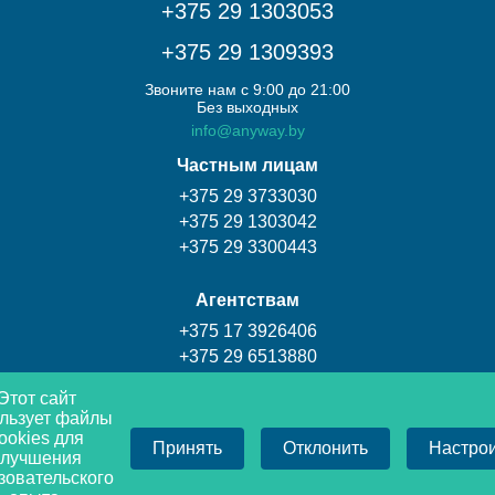
+375 29 1303053
+375 29 1309393
Звоните нам с 9:00 до 21:00
Без выходных
info@anyway.by
Частным лицам
+375 29 3733030
+375 29 1303042
+375 29 3300443
Агентствам
+375 17 3926406
+375 29 6513880
+375 29 1704511
Этот сайт
льзует файлы
Турагентство Coral travel
ookies для
Принять
Отклонить
Настро
улучшения
+375 17 3009393
зовательского
+375 29 1309393