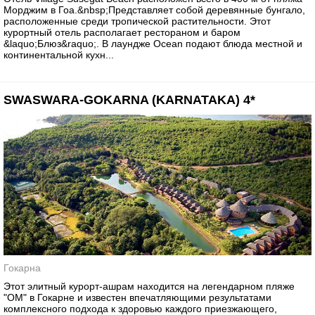
Морджим в Гоа.&nbsp;Представляет собой деревянные бунгало,
расположенные среди тропической растительности. Этот
курортный отель располагает рестораном и баром
&laquo;Блюз&raquo;. В лаундже Ocean подают блюда местной и
континентальной кухн...
SWASWARA-GOKARNA (KARNATAKA) 4*
Гокарна
Этот элитный курорт-ашрам находится на легендарном пляже
"ОМ" в Гокарне и известен впечатляющими результатами
комплексного подхода к здоровью каждого приезжающего,