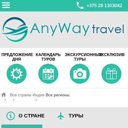
+375 29 1303042
МИНСК
ПРЕДЛОЖЕНИЕ
КАЛЕНДАРЬ
ЭКСКУРСИОННЫЕ
ЭКСКЛЮЗИВ
ул. Леонида Беды, 45-547
ДНЯ
ТУРОВ
ТУРЫ
смотреть на карте
МИНСК
Турагентство Coral Travel
ул. Притыцкого 156/1 пом.37
ул. Скрыганова 4б пом.487
смотреть на карте
Все страны
Индия
Все регионы
О СТРАНЕ
ТУРЫ