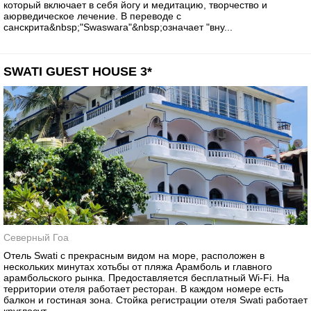
который включает в себя йогу и медитацию, творчество и
аюрведическое лечение. В переводе с
санскрита&nbsp;"Swaswara"&nbsp;означает "вну...
SWATI GUEST HOUSE 3*
Северный Гоа
Отель Swati с прекрасным видом на море, расположен в
нескольких минутах хотьбы от пляжа Арамболь и главного
арамбольского рынка. Предоставляется бесплатный Wi-Fi. На
территории отеля работает ресторан. В каждом номере есть
балкон и гостиная зона. Стойка регистрации отеля Swati работает