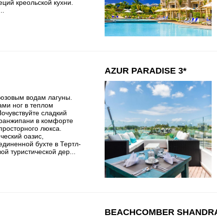
еций креольской кухни.
..
AZUR PARADISE 3*
рюзовым водам лагуны.
ами ног в теплом
Почувствуйте сладкий
ранжипани в комфорте
просторного люкса.
ический оазис,
единенной бухте в Тертл-
ой туристической дер...
BEACHCOMBER SHANDRAN