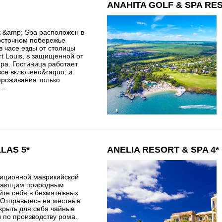
ANAHITA GOLF & SPA RES
t &amp; Spa расположен в
восточном побережье
в часе езды от столицы
rt Louis, в защищенной от
ра. Гостиница работает
все включено&raquo; и
проживания только
...
LAS 5*
ANELIA RESORT & SPA 4*
диционной маврикийской
ывающим природным
йте себя в безмятежных
 Отправьтесь на местные
ткрыть для себя чайные
 по производству рома.