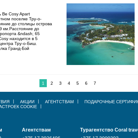
 Be Cosy Apart
тном поселке Тру-о-
ояние до столицы острова
9 км.Расстояние до
ропорта &ndash; 65
Cosy находится в 5
центра Тру-о-Биш.
елка Гранд-Бэй
1
2
3
4
5
6
7
ТВИЯ
АКЦИИ
АГЕНТСТВАМ
ПОДАРОЧНЫЕ СЕРТИФИ
АСТРОЕК COOKIE
м
Агентствам
Турагентство Coral trav