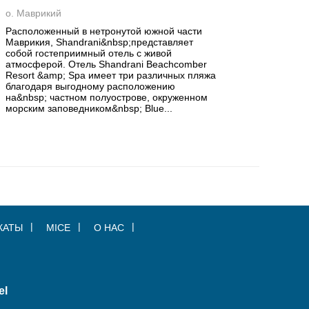
о. Маврикий
Расположенный в нетронутой южной части
Маврикия, Shandrani&nbsp;представляет
собой гостеприимный отель с живой
атмосферой. Отель Shandrani Beachcomber
Resort &amp; Spa имеет три различных пляжа
благодаря выгодному расположению
на&nbsp; частном полуострове, окруженном
морским заповедником&nbsp; Blue...
КАТЫ
MICE
О НАС
el