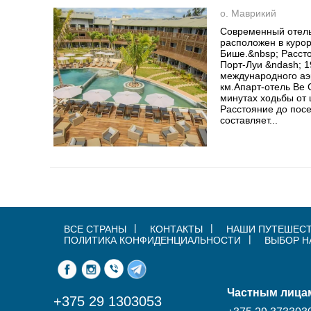
о. Маврикий
Современный отель
расположен в курор
Бише.&nbsp; Расст
Порт-Луи &ndash; 1
международного аэ
км.Апарт-отель Be 
минутах ходьбы от 
Расстояние до пос
составляет...
ВСЕ СТРАНЫ
КОНТАКТЫ
НАШИ ПУТЕШЕС
ПОЛИТИКА КОНФИДЕНЦИАЛЬНОСТИ
ВЫБОР Н
Частным лица
+375 29 1303053