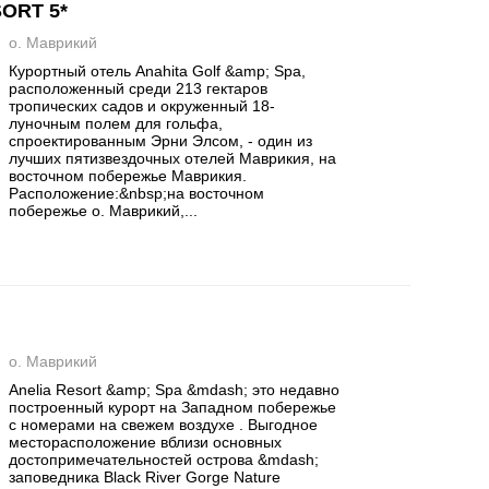
ORT 5*
о. Маврикий
Курортный отель Anahita Golf &amp; Spa,
расположенный среди 213 гектаров
тропических садов и окруженный 18-
луночным полем для гольфа,
спроектированным Эрни Элсом, - один из
лучших пятизвездочных отелей Маврикия, на
восточном побережье Маврикия.
Расположение:&nbsp;на восточном
побережье о. Маврикий,...
о. Маврикий
Anelia Resort &amp; Spa &mdash; это недавно
построенный курорт на Западном побережье
с номерами на свежем воздухе . Выгодное
месторасположение вблизи основных
достопримечательностей острова &mdash;
заповедника Black River Gorge Nature