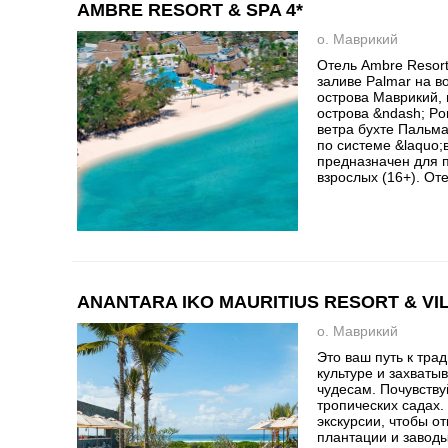
AMBRE RESORT & SPA 4*
о. Маврикий
Отель Ambre Resor
заливе Palmar на 
острова Маврикий, 
острова &ndash; Po
ветра бухте Пальма
по системе &laquo;
предназначен для 
взрослых (16+). Оте
ANANTARA IKO MAURITIUS RESORT & VIL
о. Маврикий
Это ваш путь к тра
культуре и захват
чудесам. Почувству
тропических садах.
экскурсии, чтобы о
плантации и заводы