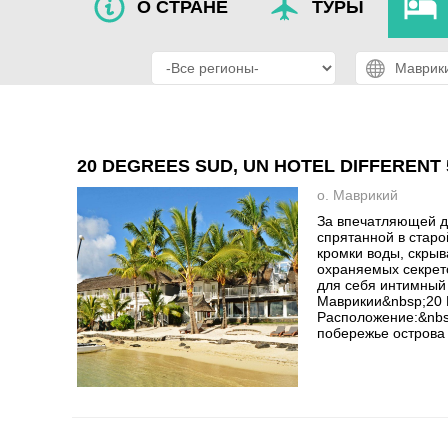
О СТРАНЕ
ТУРЫ
20 DEGREES SUD, UN HOTEL DIFFERENT 
о. Маврикий
За впечатляющей д
спрятанной в старо
кромки воды, скрыв
охраняемых секрето
для себя интимный 
Маврикии&nbsp;20 
Расположение:&nbs
побережье острова 