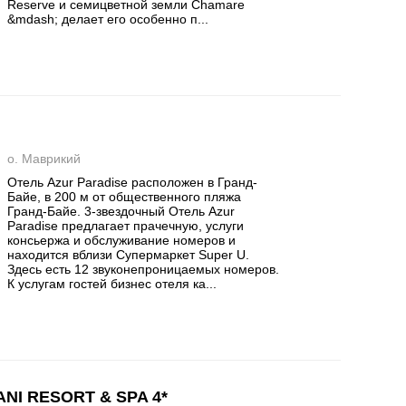
Reserve и семицветной земли Chamare
&mdash; делает его особенно п...
о. Маврикий
Отель Azur Paradise расположен в Гранд-
Байе, в 200 м от общественного пляжа
Гранд-Байе. 3-звездочный Отель Azur
Paradise предлагает прачечную, услуги
консьержа и обслуживание номеров и
находится вблизи Супермаркет Super U.
Здесь есть 12 звуконепроницаемых номеров.
К услугам гостей бизнес отеля ка...
I RESORT & SPA 4*