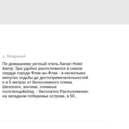
о. Маврикий
По домашнему уютный отель Aanari Hotel
&amp; Spa удобно расположился в самом
сердце города Флик-ан-Флак - в нескольких
минутах ходьбы до достопримечательностей
и в 5 метрах от белоснежного пляжа.
Шезлонги, зонтики, пляжные
полотенца&nbsp; - бесплатно.Расположение:
на западном побережье острова, в 50...