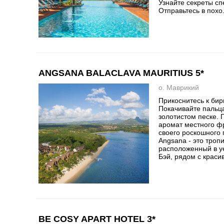
Узнайте секреты сп
Отправьтесь в похо.
ANGSANA BALACLAVA MAURITIUS 5*
о. Маврикий
Прикоснитесь к би
Покачивайте пальц
золотистом песке. 
аромат местного ф
своего роскошного 
Angsana - это троп
расположенный в у
Бэй, рядом с красив
BE COSY APART HOTEL 3*