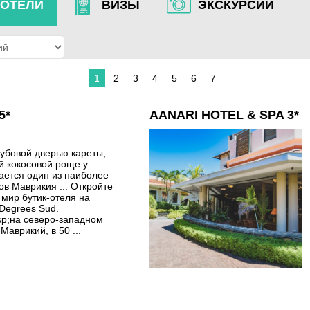
ОТЕЛИ
ВИЗЫ
ЭКСКУРСИИ
1
2
3
4
5
6
7
5*
AANARI HOTEL & SPA 3*
убовой дверью кареты,
й кокосовой роще у
ается один из наиболее
в Маврикия ... Откройте
мир бутик-отеля на
Degrees Sud.
p;на северо-западном
Маврикий, в 50 ...