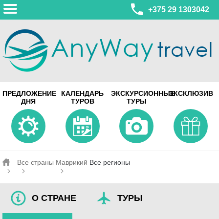
+375 29 1303042
МИНСК
ПРЕДЛОЖЕНИЕ
КАЛЕНДАРЬ
ЭКСКУРСИОННЫЕ
ЭКСКЛЮЗИВ
ул. Леонида Беды, 45-547
ДНЯ
ТУРОВ
ТУРЫ
смотреть на карте
МИНСК
Турагентство Coral Travel
ул. Притыцкого 156/1 пом.37
ул. Скрыганова 4б пом.487
смотреть на карте
Все страны
Маврикий
Все регионы
О СТРАНЕ
ТУРЫ