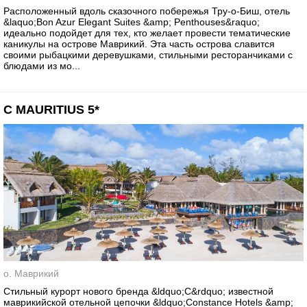
Расположенный вдоль сказочного побережья Тру-о-Биш, отель
&laquo;Bon Azur Elegant Suites &amp; Penthouses&raquo;
идеально подойдет для тех, кто желает провести тематические
каникулы на острове Маврикий. Эта часть острова славится
своими рыбацкими деревушками, стильными ресторанчиками с
блюдами из мо...
C MAURITIUS 5*
о. Маврикий
Стильный курорт нового бренда &ldquo;C&rdquo; известной
маврикийской отельной цепочки &ldquo;Constance Hotels &amp;