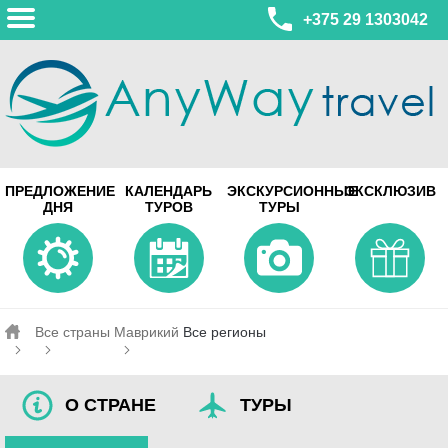
+375 29 1303042
МИНСК
ПРЕДЛОЖЕНИЕ
КАЛЕНДАРЬ
ЭКСКУРСИОННЫЕ
ЭКСКЛЮЗИВ
ул. Леонида Беды, 45-547
ДНЯ
ТУРОВ
ТУРЫ
смотреть на карте
МИНСК
Турагентство Coral Travel
ул. Притыцкого 156/1 пом.37
ул. Скрыганова 4б пом.487
смотреть на карте
Все страны
Маврикий
Все регионы
О СТРАНЕ
ТУРЫ