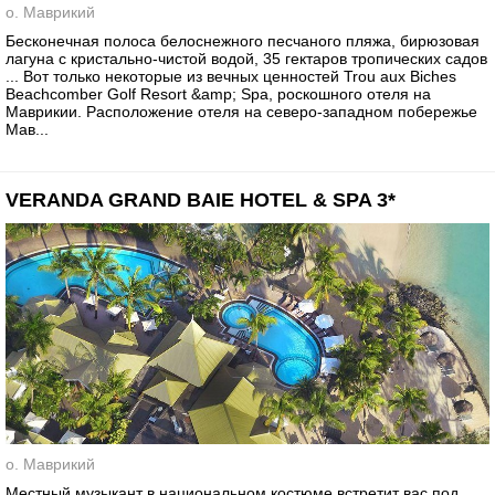
о. Маврикий
Бесконечная полоса белоснежного песчаного пляжа, бирюзовая
лагуна с кристально-чистой водой, 35 гектаров тропических садов
... Вот только некоторые из вечных ценностей Trou aux Biches
Beachcomber Golf Resort &amp; Spa, роскошного отеля на
Маврикии. Расположение отеля на северо-западном побережье
Мав...
VERANDA GRAND BAIE HOTEL & SPA 3*
о. Маврикий
Местный музыкант в национальном костюме встретит вас под