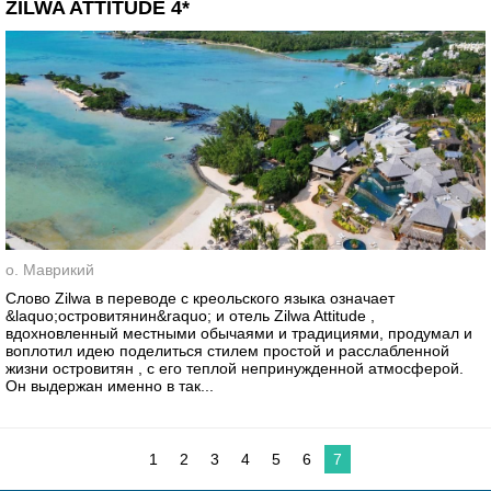
ZILWA ATTITUDE 4*
о. Маврикий
Слово Zilwa в переводе с креольского языка означает
&laquo;островитянин&raquo; и отель Zilwa Attitude ,
вдохновленный местными обычаями и традициями, продумал и
воплотил идею поделиться стилем простой и расслабленной
жизни островитян , с его теплой непринужденной атмосферой.
Он выдержан именно в так...
1
2
3
4
5
6
7