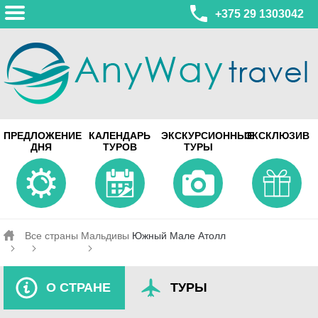
+375 29 1303042
МИНСК
ПРЕДЛОЖЕНИЕ
КАЛЕНДАРЬ
ЭКСКУРСИОННЫЕ
ЭКСКЛЮЗИВ
ул. Леонида Беды, 45-547
ДНЯ
ТУРОВ
ТУРЫ
смотреть на карте
МИНСК
Турагентство Coral Travel
ул. Притыцкого 156/1 пом.37
ул. Скрыганова 4б пом.487
смотреть на карте
Все страны
Мальдивы
Южный Мале Атолл
О СТРАНЕ
ТУРЫ