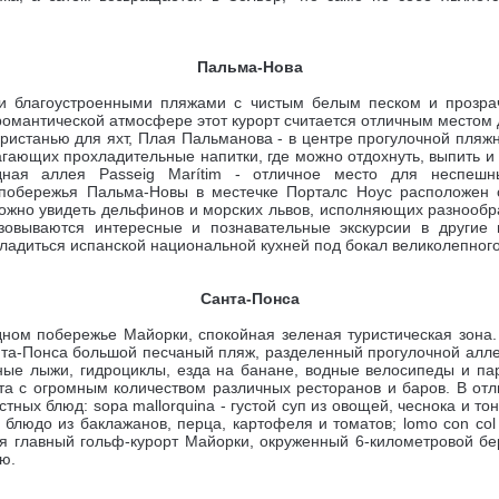
Пальма-Нова
ими благоустроенными пляжами с чистым белым песком и прозр
омантической атмосфере этот курорт считается отличным местом 
ристанью для яхт, Плая Пальманова -
в центре прогулочной пляж
гающих прохладительные напитки, где можно отдохнуть, выпить и
ная аллея Passeig Marítim - отличное место для неспешны
 побережья Пальма-Новы в местечке Порталс Ноус расположен
можно увидеть дельфинов и морских львов, исполняющих разнообра
изовываются интересные и познавательные экскурсии в другие
адиться испанской национальной кухней под бокал великолепного
Санта-Понса
адном побережье Майорки,
спокойная зеленая туристическая зона
та-Понса большой песчаный пляж, разделенный прогулочной алле
дные лыжи, гидроциклы, езда на банане, водные велосипеды и па
а с огромным количеством различных ресторанов и баров. В отл
ых блюд: sopa mallorquina - густой суп из овощей, чеснока и тонк
 блюдо из баклажанов, перца, картофеля и томатов; lomo con col 
тся главный гольф-курорт Майорки, окруженный 6-километровой б
ью.