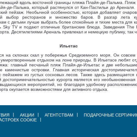
, лежащий вдоль восточной границы пляжа Плайя-де-Пальма.
Пляж 
йя-де-Пальма, который растянулся от Кан-Пастильи до Ареналя.
ий пейзаж. Необычной особенностью, которая добавляет очаров
ой выбор ресторанов и множество баров. В разгар лета 
ам с детьми лучше выбрать более спокойные и тихие места для ка
ь Sky TV и подают отличные британские блюда. Заведения The 
рорта. Десятилетиями Ареналь привлекал и немецкую публику, так 
Ильетас
ся на склонах скал у побережья Средиземного моря. Он совсем 
, умиротворенным отдыхом на лоне природы. В Ильетасе любят от
ляжа: главный песчаный пляж Плайя-де-Ильетас
и две небольшие
ие каменистые островки.
Главная историческая достопримечате
пейзажем из густых сосновых лесов. Также здесь размещается н
й достопримечательностью курорта является его необыкновенная
 выдающихся мероприятий, но благодаря удобному расположению 
орта окупается возможностями для активного отдыха.
ТВИЯ
АКЦИИ
АГЕНТСТВАМ
ПОДАРОЧНЫЕ СЕРТИФИ
АСТРОЕК COOKIE