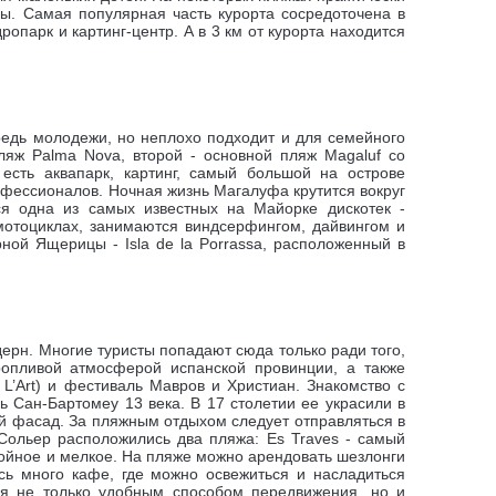
ы. Самая популярная часть курорта сосредоточена в
дропарк и картинг-центр
. А в 3 км от курорта находится
редь молодежи, но неплохо подходит и для семейного
яж Palma Nova, второй - основной пляж Magaluf со
сть аквапарк, картинг, самый большой на острове
рофессионалов.
Ночная жизнь Магалуфа крутится вокруг
ся одна из самых известных на Майорке дискотек -
мотоциклах, занимаются виндсерфингом, дайвингом и
ной Ящерицы - Isla de la Porrassa, расположенный в
ерн. Многие туристы попадают сюда только ради того,
ропливой атмосферой испанской провинции, а также
A L’Art) и фестиваль Мавров и Христиан. Знакомство с
 Сан-Бартомеу 13 века. В 17 столетии ее украсили в
ий фасад. За пляжным отдыхом следует отправляться в
Сольер расположились два пляжа: Es Traves - самый
койное и мелкое.
На пляже можно арендовать шезлонги
сь много кафе, где можно освежиться и насладиться
ся не только удобным способом передвижения, но и