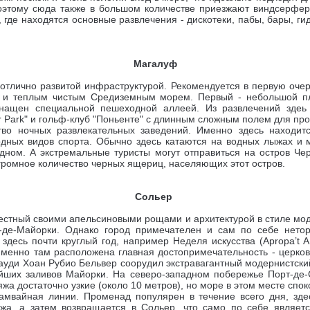
поэтому сюда также в большом количестве приезжают виндсерфер
, где находятся основные развлечения -
дискотеки, пабы, бары, ги
Магалуф
отлично развитой инфраструктурой. Рекомендуется в первую оче
м и теплым чистым Средиземным морем. Первый - небольшой пл
нащен специальной пешеходной аллеей. Из развлечений здеь е
r Park" и гольф-клуб "Поньенте" с длинным сложным полем для п
ство ночных развлекательных заведений. Именно здесь находит
дных видов спорта. Обычно здесь катаются на водных лыжах и 
ном. А экстремальные туристы могут отправиться на остров Чер
громное количество черных ящериц, населяющих этот остров.
Сольер
естный своими апельсиновыми рощами и архитектурой в стиле мод
-де-Майорки. Однако город примечателен и сам по себе нето
здесь почти круглый год, например Н
еделя искусства (Apropa’t 
менно там расположена главная достопримечательность - церковь
 Гауди Хоан Рубио Бельвер соорудил экстравагантный модернистск
йших заливов Майорки. На северо-западном побережье Порт-де-
яжа достаточно узкие (около 10 метров), но море в этом месте спо
мвайная линии. Променад популярен в течение всего дня, зде
жа, а затем возвращается в Сольер, что само по себе являет