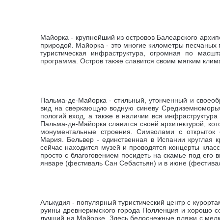
Майорка - крупнейший из островов Балеарского архип
природой.
Майорка - это многие километры песчаных 
туристическая инфраструктура, огромная по масшт
программа. Остров также славится своим мягким кли
Пальма-де-Майорка - стильный, утонченный и своеоб
вид на сверкающую водную синеву Средиземноморь
пологий вход, а также в наличии вся инфраструктур
Пальма-де-Майорка с
лавится своей архитектурой, ко
монументальные строения. Символами с открыток
Мария. Бельвер - единственная в Испании круглая к
сейчас находится музей и проводятся концерты клас
просто с благоговением посидеть на скамье под его
январе (фестиваль Сан Себастьян) и в июне (фестива
Алькудия - популярный туристический центр с курортами
руины древнеримского города Полленция и хорошо 
лучший на Майорке. Здесь белоснежные пляжи с мелки