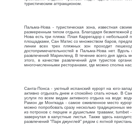
туристическим аттракционом.
Пальма-Нова - туристическая зона, известная сво
размеренным типом отдыха. Благодаря безмятежной р
Нова есть три пляжа:
Плая Каррегадор с небольшой п
площадками,
Сан Матис со множеством баров, предла
линии всех трех пляжных зон проходит пешеход
достопримечательностей в Пальма-Нова нет. Вдоль
развлечений Маринленд. В течение всего дня здесь 
этого, в качестве развлечений для туристов орган
многочисленными ресторанами, где можно сполна насл
Санта-Понса -
уютный испанский курорт на юго-зап
активно отдыхать днем и спокойно спать ночью.
В Сан
услуги по всем видам активного отдыха на воде: во
Рамон де Монткада - самое оживленное место курорт
можно попробовать сразу несколько традиционных местн
из потрохов с перцем и душистыми травами; tumbet -
завернутая в капустные листья. Также здесь находи
развлечений "Парк джунглей" рядом с яхтной пристан