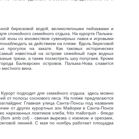
ачной бирюзовой водой, великолепными пейзажами и
для спокойного семейного отдыха.
На курорте Пальма-
ной зоны со множеством сувенирных лавок и игровыми
 понаблюдать за действием на пляже.
Вдоль береговой
х прогулок на закате. Как таковых и
сторических
 самый известный на острове семейный парк водных
зные трюки, а также посмотреть шоу попугаев. Кроме
 города Балеарских островов. Пальма-Нова славится
 местного вина.
. Курорт подходит для семейного отдыха: здесь можно
ей от полосы соснового леса. На пляже предлагаются
раглайдинг.
Главная улица Санта-Понсы под название
ичие от других курортных зон Майорки в Санта-Понсе
о нарезанных ломтиков хлеба; frito mallorquin - блюдо
(llom amb col) - свиная вырезка с изюмом и орехами,
ереговой линией. С мая по ноябрь работает площадка