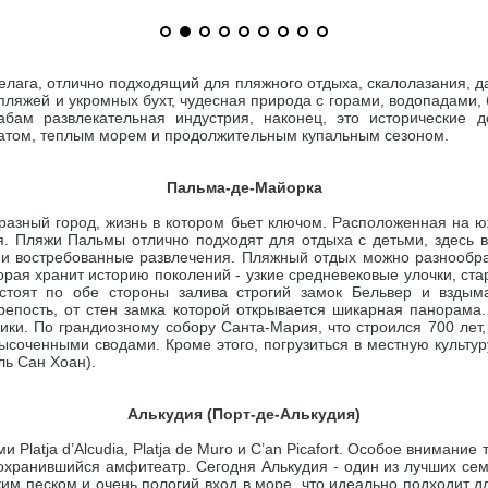
елага, отлично подходящий для пляжного отдыха, скалолазания, д
пляжей и укромных бухт, чудесная природа с горами, водопадами,
абам развлекательная индустрия, наконец, это исторические 
матом, теплым морем и продолжительным купальным сезоном.
Пальма-де-Майорка
разный город, жизнь в котором бьет ключом. Расположенная на 
я.
Пляжи Пальмы отлично подходят для отдыха с детьми, здесь вс
а и востребованные развлечения. Пляжный отдых можно разнообр
торая хранит историю поколений - узкие средневековые улочки, ст
 стоят по обе стороны залива строгий замок Бельвер и взды
репость, от стен замка которой открывается шикарная панорама
сики. По грандиозному собору
Санта-Мария
, что строился 700 ле
 высоченными сводами. Кроме этого,
погрузиться в местную культур
ль Сан Хоан).
Алькудия (Порт-де-Алькудия)
 Platja d’Alcudia, Platja de Muro и C’an Picafort. Особое внимани
сохранившийся амфитеатр. Сегодня
Алькудия - один из лучших се
м песком и очень пологий вход в море, что идеально подходит д