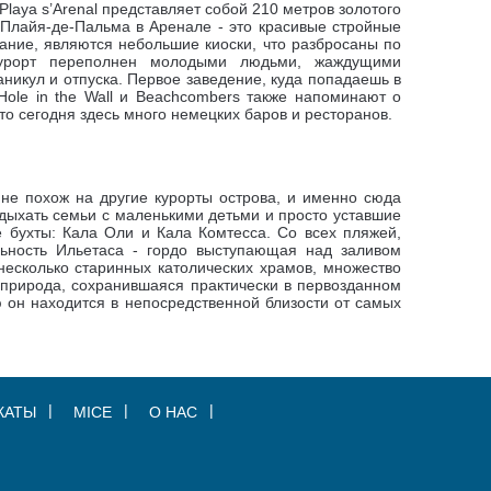
Playa s’Arenal представляет собой 210 метров золотого
 Плайя-де-Пальма в Аренале - это красивые стройные
ание, являются небольшие киоски, что разбросаны по
курорт переполнен молодыми людьми, жаждущими
никул и отпуска.
Первое заведение, куда попадаешь в
Hole in the Wall и Beachcombers также напоминают о
что сегодня здесь много немецких баров и ресторанов.
не похож на другие курорты острова, и именно сюда
дыхать семьи с маленькими детьми и просто уставшие
 бухты: Кала Оли и Кала Комтесса
. Со всех пляжей,
льность Ильетаса - гордо выступающая над заливом
есколько старинных католических храмов, множество
 природа, сохранившаяся практически в первозданном
он находится в непосредственной близости от самых
КАТЫ
MICE
О НАС