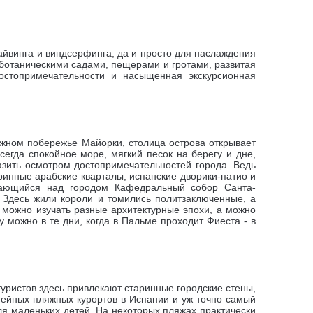
айвинга и виндсерфинга, да и просто для наслаждения
 ботаническими садами, пещерами и гротами, развитая
достопримечательности и насыщенная экскурсионная
южном побережье Майорки, столица острова открывает
егда спокойное море, мягкий песок на берегу и дне,
азить осмотром достопримечательностей города. Ведь
аринные арабские кварталы, испанские дворики-патио и
мающийся над городом Кафедральный собор Санта-
. Здесь жили короли и томились политзаключенные, а
т, можно изучать разные архитектурные эпохи, а можно
у можно в те дни, когда в Пальме проходит Фиеста - в
е туристов здесь привлекают старинные городские стены,
мейных пляжных курортов в Испании и уж точно самый
ля маленьких детей. На некоторых пляжах практически