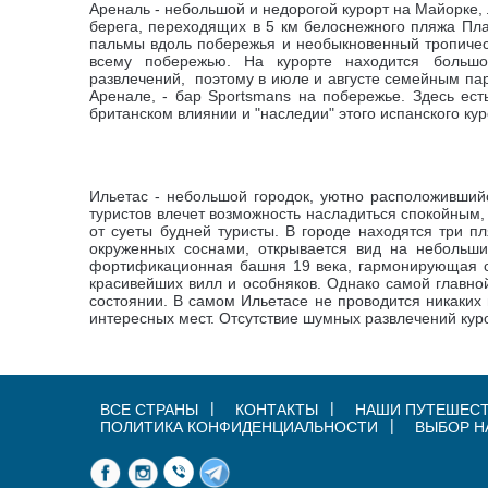
Ареналь - небольшой и недорогой курорт на Майорке
берега, переходящих в 5 км белоснежного пляжа
Пла
пальмы вдоль побережья и необыкновенный тропическ
всему побережью. На курорте находится больш
развлечений, поэтому в июле и августе семейным пар
Аренале, - бар Sportsmans на побережье. Здесь ест
британском влиянии и "наследии" этого испанского ку
Ильетас - небольшой городок, уютно расположивший
туристов влечет возможность насладиться спокойным
от суеты будней туристы.
В городе находятся три п
окруженных соснами, открывается вид на небольш
фортификационная башня 19 века, гармонирующая с 
красивейших вилл и особняков. Однако самой главно
состоянии.
В самом Ильетасе не проводится никаких
интересных мест.
Отсутствие шумных развлечений кур
ВСЕ СТРАНЫ
КОНТАКТЫ
НАШИ ПУТЕШЕС
ПОЛИТИКА КОНФИДЕНЦИАЛЬНОСТИ
ВЫБОР Н