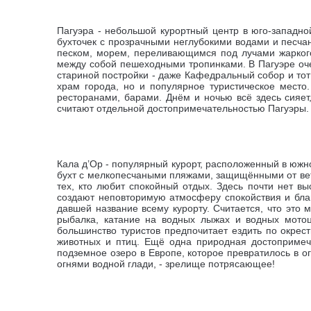
Пагуэра -
небольшой курортный центр в юго-западно
бухточек с прозрачными неглубокими водами и песч
песком, морем, переливающимся под лучами жаркого
между собой пешеходными тропинками. В Пагуэре
оч
стариной постройки - даже Кафедральный собор и тот
храм города, но и популярное туристическое место
ресторанами, барами. Днём и ночью всё здесь сияет,
считают отдельной достопримечательностью Пагуэры.
Кала д’Ор -
популярный курорт, расположенный в южн
бухт с мелкопесчаными пляжами, защищёнными от вет
тех, кто любит спокойный отдых. Здесь почти нет в
создают неповторимую атмосферу спокойствия и бла
давшей название всему курорту. Считается, что это 
рыбалка, катание на водных лыжах и водных мотоц
большинство туристов предпочитает ездить по окрес
животных и птиц. Ещё одна природная достопримеч
подземное озеро в Европе, которое превратилось в о
огнями водной глади, - зрелище потрясающее!