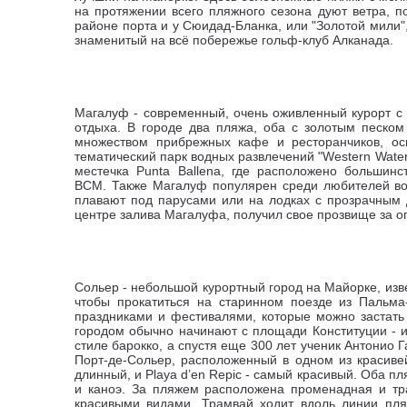
на протяжении всего пляжного сезона дуют ветра, 
районе порта и у Сюидад-Бланка, или "Золотой мили"
знаменитый на всё побережье гольф-клуб Алканада.
Магалуф - современный, очень оживленный курорт с 
отдыха. В городе два пляжа, оба с золотым песко
множеством прибрежных кафе и ресторанчиков, ос
тематический парк водных развлечений "Western Wate
местечка Punta Ballena, где расположено большин
BCM.
Также Магалуф популярен среди любителей во
плавают под парусами или на лодках с прозрачным д
центре залива Магалуфа, получил свое прозвище за о
Сольер -
небольшой курортный город на Майорке, изв
чтобы прокатиться на старинном поезде из Пальма
праздниками и фестивалями, которые можно застать 
городом обычно начинают с площади Конституции - и
стиле барокко, а спустя еще 300 лет ученик Антонио
Порт-де-Сольер, расположенный в одном из красиве
длинный, и Playa d’en Repic - самый красивый. Оба пл
и каноэ. За пляжем расположена променадная и тра
красивыми видами. Трамвай ходит вдоль линии пля