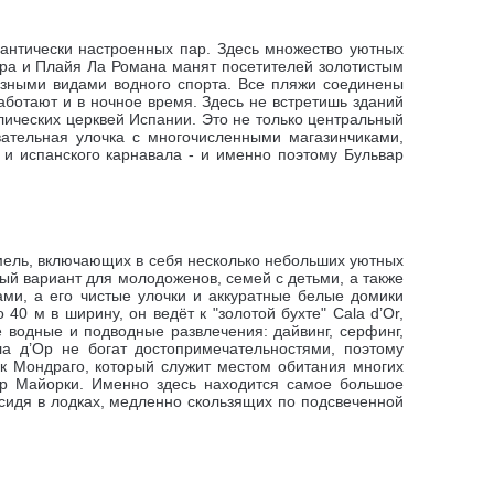
антически настроенных пар. Здесь множество уютных
ра и Плайя Ла Романа манят посетителей золотистым
азными видами водного спорта. Все пляжи соединены
аботают и в ночное время. Здесь не встретишь зданий
лических церквей Испании. Это не только центральный
вательная улочка с многочисленными магазинчиками,
а и испанского карнавала - и именно поэтому Бульвар
мель, включающих в себя несколько небольших уютных
ый вариант для молодоженов, семей с детьми, а также
ами, а его чистые улочки и аккуратные белые домики
40 м в ширину, он ведёт к "золотой бухте" Cala d’Or,
 водные и подводные развлечения: дайвинг, серфинг,
а д’Ор не богат достопримечательностями, поэтому
рк Мондраго, который служит местом обитания многих
ер Майорки. Именно здесь находится самое большое
 сидя в лодках, медленно скользящих по подсвеченной