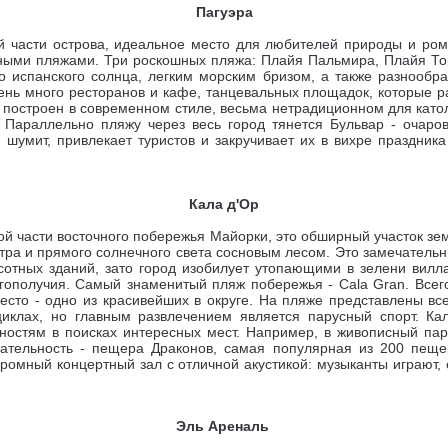
Пагуэра
й части острова, идеальное место для любителей природы и ром
аными пляжами. Три роскошных пляжа: Плайя Пальмира, Плайя То
 испанского солнца, легким морским бризом, а также разнообр
ень много ресторанов и кафе, танцевальных площадок, которые р
 построен в современном стиле, весьма нетрадиционном для като
. Параллельно пляжу через весь город тянется Бульвар - очаро
 шумит, привлекает туристов и закручивает их в вихре праздник
Кала д'Ор
ой части восточного побережья Майорки,
это обширный участок зе
ра и прямого солнечного света сосновым лесом. Это
замечательн
ысотных зданий, зато город изобилует утопающими в зелени вилл
гополучия.
Самый знаменитый пляж побережья - Cala Gran. Всего 
место - одно из красивейших в округе.
На пляже представлены все
иклах, но главным развлечением является парусный спорт. Кал
тностям в поисках интересных мест. Например, в живописный па
ательность - пещера Драконов, самая популярная из 200 пещ
громный концертный зал с отличной акустикой: музыканты играют,
Эль Ареналь