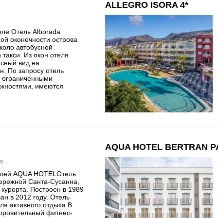
ALLEGRO ISORA 4*
ле Отель Alborada
ой оконечности острова
коло автобусной
 такси. Из окон отеля
асный вид на
н. По запросу отель
с ограниченными
жностями, имеются
AQUA HOTEL BERTRAN P
е
телей AQUA HOTELОтель
ережной Санта-Сусанна,
 курорта. Построен в 1989
ан в 2012 году. Отель
ля активного отдыха.В
доровительный фитнес-