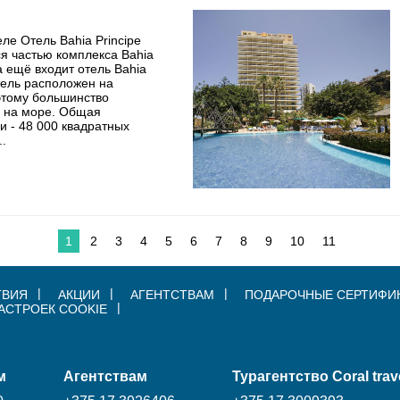
е Отель Bahia Principe
ся частью комплекса Bahia
да ещё входит отель Bahia
Отель расположен на
этому большинство
 на море. Общая
 - 48 000 квадратных
..
1
2
3
4
5
6
7
8
9
10
11
ТВИЯ
АКЦИИ
АГЕНТСТВАМ
ПОДАРОЧНЫЕ СЕРТИФИ
АСТРОЕК COOKIE
м
Агентствам
Турагентство Coral trav