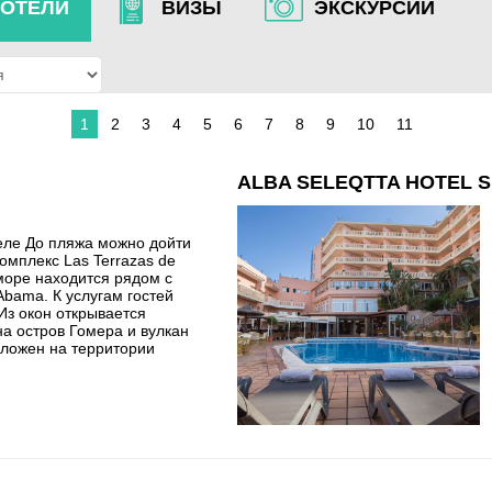
ОТЕЛИ
ВИЗЫ
ЭКСКУРСИИ
1
2
3
4
5
6
7
8
9
10
11
ALBA SELEQTTA HOTEL S
ле До пляжа можно дойти
Комплекс Las Terrazas de
море находится рядом с
bama. К услугам гостей
Из окон открывается
а остров Гомера и вулкан
оложен на территории