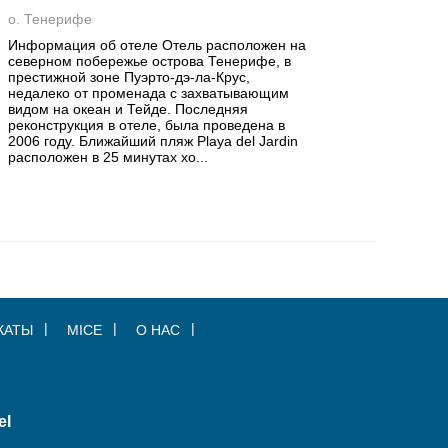
о. Тенерифе
Информация об отеле Отель расположен на
северном побережье острова Тенерифе, в
престижной зоне Пуэрто-дэ-ла-Крус,
недалеко от променада с захватывающим
видом на океан и Тейде. Последняя
реконструкция в отеле, была проведена в
2006 году. Ближайший пляж Playa del Jardin
расположен в 25 минутах хо...
КАТЫ
MICE
О НАС
el