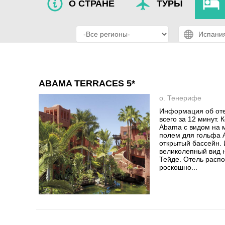
О СТРАНЕ
ТУРЫ
ABAMA TERRACES 5*
о. Тенерифе
Информация об оте
всего за 12 минут. 
Abama с видом на 
полем для гольфа A
открытый бассейн. 
великолепный вид н
Тейде. Отель расп
роскошно...