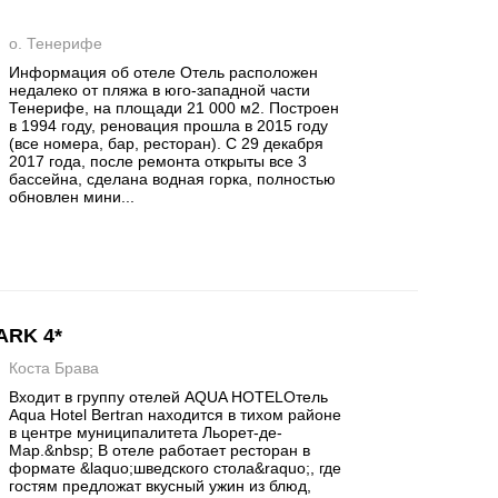
о. Тенерифе
Информация об отеле Отель расположен
недалеко от пляжа в юго-западной части
Тенерифе, на площади 21 000 м2. Построен
в 1994 году, реновация прошла в 2015 году
(все номера, бар, ресторан). С 29 декабря
2017 года, после ремонта открыты все 3
бассейна, сделана водная горка, полностью
обновлен мини...
ARK 4*
Коста Брава
Входит в группу отелей AQUA HOTELОтель
Aqua Hotel Bertran находится в тихом районе
в центре муниципалитета Льорет-де-
Мар.&nbsp; В отеле работает ресторан в
формате &laquo;шведского стола&raquo;, где
гостям предложат вкусный ужин из блюд,