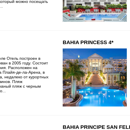
 который можно посещать
..
BAHIA PRINCESS 4*
ле Отель построен в
ован в 2005 году. Состоит
ания. Расположен на
а Плайя-де-ла-Арена, в
а, недалеко от курортных
зинов. Пляж
чаный пляж с черным
...
BAHIA PRINCIPE SAN FELI