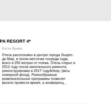
PA RESORT 4*
Коста Брава
Отель расположен в центре города Льорет-
де-Мар, в тихом местечке посреди сада,
всего в 250 метрах от пляжа. Отель открыт в
2012 году после капитального ремонта,
реконструирован в 2017 году&nbsp; (весь
номерной фонд). Разнообразные
развлекательные программы позволят
весело провести время, а конференц...