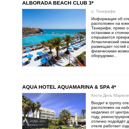
ALBORADA BEACH CLUB 3*
о. Тенерифе
Информация об оте
расположен на южн
Тенерифе, прямо о
остановки и стоянки
открывается прекр
Атлантический океа
размещает гостей 
физическими возмо
оборудован...
AQUA HOTEL AQUAMARINA & SPA 4*
Коста Дель Маресм
Входит в группу о
расположен на наб
недалеко от центра
году, реконструиров
отлично подойдёт д
отеле работает оз