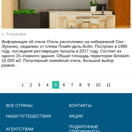
о. Тенерифе
Информация об отеле Отель расположен на набережной Сан-
Эухенио, недалеко от пляжа Плайя-дель-Бобо. Построен в 1980
году, последняя реставрация прошла в 2017 году. Состоит из
одного 15-этажного здания. Общая площадь территории &mdash;
15 000 м2. Популярный семейный отель. Большой выбор
развле...
1
2
3
4
5
6
7
8
9
10
11
ВСЕ СТРАНЫ
КОНТАКТЫ
НАШИ ПУТЕШЕСТВИЯ
АКЦИИ
ПОДАРОЧНЫЕ
АГЕНТСТВАМ
СЕРТИФИКАТЫ