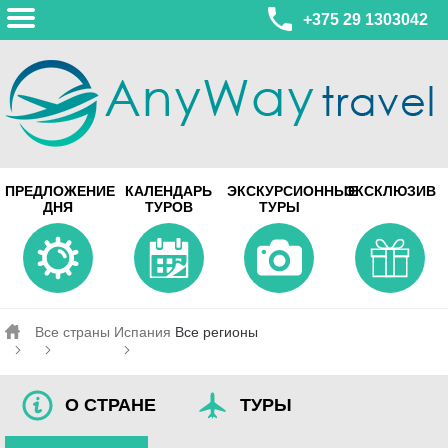
+375 29 1303042
МИНСК
ПРЕДЛОЖЕНИЕ
КАЛЕНДАРЬ
ЭКСКУРСИОННЫЕ
ЭКСКЛЮЗИВ
ул. Леонида Беды, 45-547
ДНЯ
ТУРОВ
ТУРЫ
смотреть на карте
МИНСК
Турагентство Coral Travel
ул. Притыцкого 156/1 пом.37
ул. Скрыганова 4б пом.487
смотреть на карте
Все страны
Испания
Все регионы
О СТРАНЕ
ТУРЫ