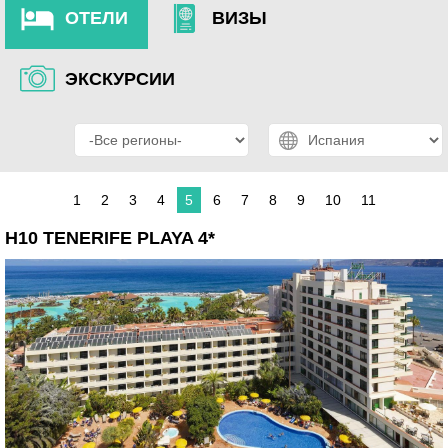
ОТЕЛИ
ВИЗЫ
ЭКСКУРСИИ
1
2
3
4
5
6
7
8
9
10
11
H10 TENERIFE PLAYA 4*