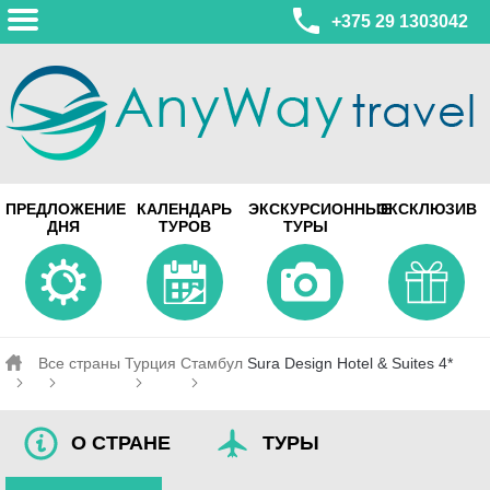
+375 29 1303042
МИНСК
ПРЕДЛОЖЕНИЕ
КАЛЕНДАРЬ
ЭКСКУРСИОННЫЕ
ЭКСКЛЮЗИВ
ул. Леонида Беды, 45-547
ДНЯ
ТУРОВ
ТУРЫ
смотреть на карте
МИНСК
Турагентство Coral Travel
ул. Притыцкого 156/1 пом.37
ул. Скрыганова 4б пом.487
смотреть на карте
Все страны
Турция
Стамбул
Sura Design Hotel & Suites 4*
О СТРАНЕ
ТУРЫ