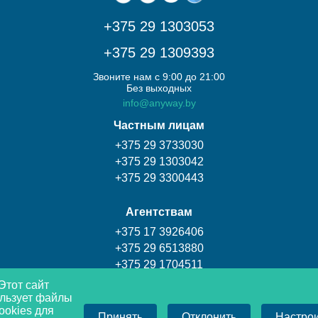
+375 29 1303053
+375 29 1309393
Звоните нам с 9:00 до 21:00
Без выходных
info@anyway.by
Частным лицам
+375 29 3733030
+375 29 1303042
+375 29 3300443
Агентствам
+375 17 3926406
+375 29 6513880
+375 29 1704511
Этот сайт
льзует файлы
Турагентство Coral travel
ookies для
Принять
Отклонить
Настро