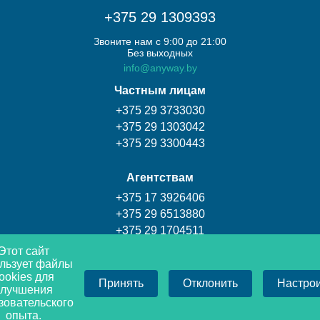
+375 29 1309393
Звоните нам с 9:00 до 21:00
Без выходных
info@anyway.by
Частным лицам
+375 29 3733030
+375 29 1303042
+375 29 3300443
Агентствам
+375 17 3926406
+375 29 6513880
+375 29 1704511
Этот сайт
льзует файлы
Турагентство Coral travel
ookies для
Принять
Отклонить
Настро
+375 17 3009393
улучшения
+375 29 1309393
зовательского
опыта.