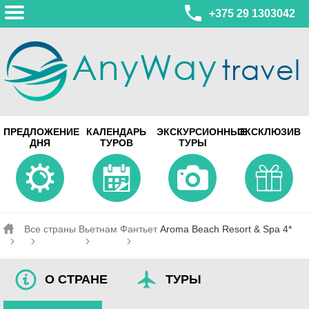
+375 29 1303042
МИНСК
ПРЕДЛОЖЕНИЕ
КАЛЕНДАРЬ
ЭКСКУРСИОННЫЕ
ЭКСКЛЮЗИВ
ул. Леонида Беды, 45-547
ДНЯ
ТУРОВ
ТУРЫ
смотреть на карте
МИНСК
Турагентство Coral Travel
ул. Притыцкого 156/1 пом.37
ул. Скрыганова 4б пом.487
смотреть на карте
Все страны
Вьетнам
Фантьет
Aroma Beach Resort & Spa 4*
О СТРАНЕ
ТУРЫ