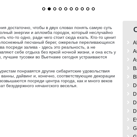
ия достаточно, чтобы в двух словах понять самую суть
полный энергии и апломба городок, который неслучайно
ь что-то одно, ради чего стоит сюда ехать. Кто-то ценит
 белоснежный песчаный берег, ожерелье переливающихся
A
а посреди залива - здесь это реальность, а не
A
ляют себе отдыха без яркой ночной жизни, и она есть у
, лучшие тусовки во Вьетнаме сегодня устраиваются
A
B
уристам понравятся другие сибаритские удовольствия
 ванны, дайвинг и, конечно, соответствующие декорации
B
 возвышаются посреди центра города, как и много веков
D
ат безудержного нячангского веселья.
D
D
D
E
G
G