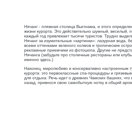
Нячанг - пляжная столица Вьетнама, и этого определен
жизни курорта. Это действительно шумный, веселый, 
каждый год привлекает тысячи туристов. Трудно выделит
Нячанг за изумительные «картинки»: лазурная вода,
всеми оттенками зеленого холмов и тропические остров
рекламные приемчики из фотошопа. Другие не представ
Нячанга (забудьте про столичные рестораны или клубы
именно здесь.)
Наконец, миролюбиво и консервативно настроенным т
курорта: это первоклассные спа-процедуры и грязевые
для отдыха. Речь идет о древних Чамских башнях, что
назад, привнося свою самобытную нотку в общий аром