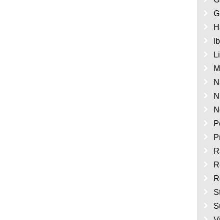
G
H
I
L
M
N
N
N
P
P
R
R
R
S
S
V